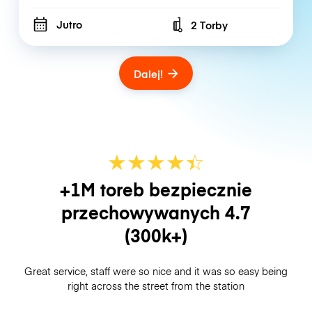
Jutro
2 Torby
Number of bags
Dalej!
★
★
★
★
☆
★
+1M toreb bezpiecznie
przechowywanych
4.7
(300k+)
Great service, staff were so nice and it was so easy being
right across the street from the station