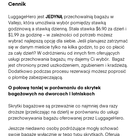
Cennik
LuggageHero jest
JEDYNĄ
przechowalnią bagażu w
Vallejo, która umożliwia wybór pomiędzy stawką
godzinową a stawką dzienną. Stała stawka $6.90 za dzień i
$1.99 za godzinę – w zależności od potrzeb możesz
wybrać najlepszą opcję dla siebie. Jeśli planujesz zatrzymać
się w danym mieście tylko na kilka godzin, to po co płacić
za cały dzień? W odróżnieniu od innych firm oferujących
usługi przechowania bagażu, my dajemy Ci wybór.
Bagaż
jest chroniony przed uszkodzeniem, zgubieniem i kradzieżą.
Dodatkowo podczas procesu rezerwacji możesz poprosić
o plombę zabezpieczającą.
O połowę taniej w porównaniu do skrytek
bagażowych na dworcach i lotniskach
Skrytki bagażowe są przeważnie co najmniej dwa razy
droższe (przeliczając na dzień) w porównaniu do usługi
przechowywania bagażu oferowanej przez LuggageHero.
Jeszcze niedawno osoby podróżujące mogły schować
swoje bagaże wyłącznie w tego typu skrytkach. Oferują