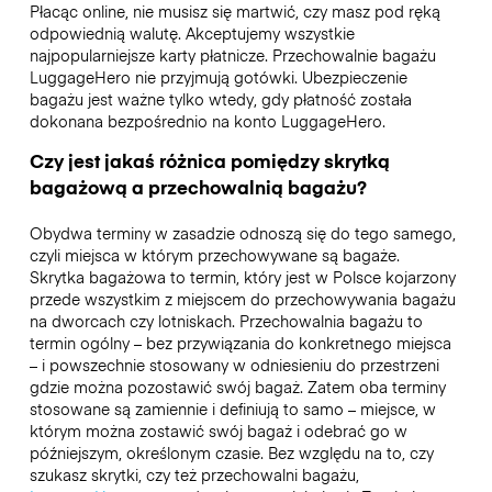
Płacąc online, nie musisz się martwić, czy masz pod ręką
odpowiednią walutę. Akceptujemy wszystkie
najpopularniejsze karty płatnicze. Przechowalnie bagażu
LuggageHero nie przyjmują gotówki. Ubezpieczenie
bagażu jest ważne tylko wtedy, gdy płatność została
dokonana bezpośrednio na konto LuggageHero.
Czy jest jakaś różnica pomiędzy skrytką
bagażową a przechowalnią bagażu?
Obydwa terminy w zasadzie odnoszą się do tego samego,
czyli miejsca w którym przechowywane są bagaże.
Skrytka bagażowa to termin, który jest w Polsce kojarzony
przede wszystkim z miejscem do przechowywania bagażu
na dworcach czy lotniskach. Przechowalnia bagażu to
termin ogólny – bez przywiązania do konkretnego miejsca
– i powszechnie stosowany w odniesieniu do przestrzeni
gdzie można pozostawić swój bagaż. Zatem oba terminy
stosowane są zamiennie i definiują to samo – miejsce, w
którym można zostawić swój bagaż i odebrać go w
późniejszym, określonym czasie. Bez względu na to, czy
szukasz skrytki, czy też przechowalni bagażu,