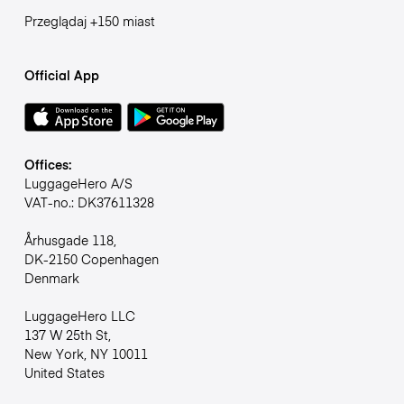
Przeglądaj +150 miast
Official App
Offices:
LuggageHero A/S
VAT-no.: DK37611328
Århusgade 118,
DK-2150 Copenhagen
Denmark
LuggageHero LLC
137 W 25th St,
New York, NY 10011
United States