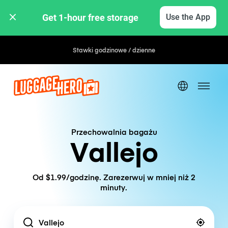
Get 1-hour free storage 
Use the App
Stawki godzinowe / dzienne
Przechowalnia bagażu
Vallejo
Od $1.99/godzinę. Zarezerwuj w mniej niż 2
minuty.
Location