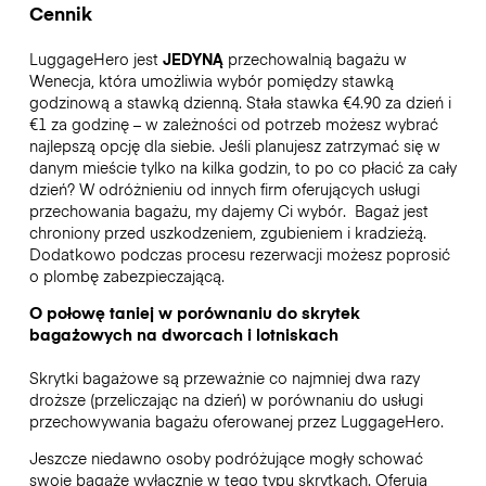
Cennik
LuggageHero jest
JEDYNĄ
przechowalnią bagażu w
Wenecja, która umożliwia wybór pomiędzy stawką
godzinową a stawką dzienną. Stała stawka €4.90 za dzień i
€1 za godzinę – w zależności od potrzeb możesz wybrać
najlepszą opcję dla siebie. Jeśli planujesz zatrzymać się w
danym mieście tylko na kilka godzin, to po co płacić za cały
dzień? W odróżnieniu od innych firm oferujących usługi
przechowania bagażu, my dajemy Ci wybór.
Bagaż jest
chroniony przed uszkodzeniem, zgubieniem i kradzieżą.
Dodatkowo podczas procesu rezerwacji możesz poprosić
o plombę zabezpieczającą.
O połowę taniej w porównaniu do skrytek
bagażowych na dworcach i lotniskach
Skrytki bagażowe są przeważnie co najmniej dwa razy
droższe (przeliczając na dzień) w porównaniu do usługi
przechowywania bagażu oferowanej przez LuggageHero.
Jeszcze niedawno osoby podróżujące mogły schować
swoje bagaże wyłącznie w tego typu skrytkach. Oferują