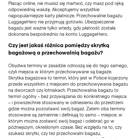
Płacąc online, nie musisz się martwić, czy masz pod ręką
odpowiednią walutę. Akceptujemy wszystkie
najpopularniejsze karty płatnicze. Przechowalnie bagażu
LuggageHero nie przyjmują gotówki. Ubezpieczenie
bagażu jest ważne tylko wtedy, gdy płatność została
dokonana bezpośrednio na konto LuggageHero.
Czy jest jakaś różnica pomiędzy skrytką
bagażową a przechowalnią bagażu?
Obydwa terminy w zasadzie odnoszą się do tego samego,
czyli miejsca w którym przechowywane są bagaże.
Skrytka bagażowa to termin, który jest w Polsce kojarzony
przede wszystkim z miejscem do przechowywania bagażu
na dworcach czy lotniskach. Przechowalnia bagażu to
termin ogólny – bez przywiązania do konkretnego miejsca
– i powszechnie stosowany w odniesieniu do przestrzeni
gdzie można pozostawić swój bagaż. Zatem oba terminy
stosowane są zamiennie i definiują to samo – miejsce, w
którym można zostawić swój bagaż i odebrać go w
późniejszym, określonym czasie. Bez względu na to, czy
szukasz skrytki, czy też przechowalni bagażu,