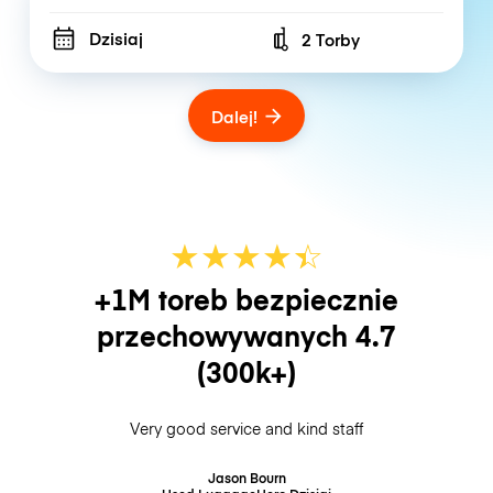
Dzisiaj
2 Torby
Number of bags
Dalej!
★
★
★
★
☆
★
+1M toreb bezpiecznie
przechowywanych
4.7
(300k+)
Very good service and kind staff
Jason Bourn