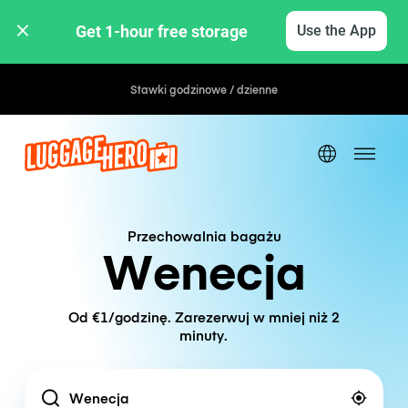
Get 1-hour free storage 
Use the App
Stawki godzinowe / dzienne
Przechowalnia bagażu
Wenecja
Od €1/godzinę. Zarezerwuj w mniej niż 2
minuty.
Location