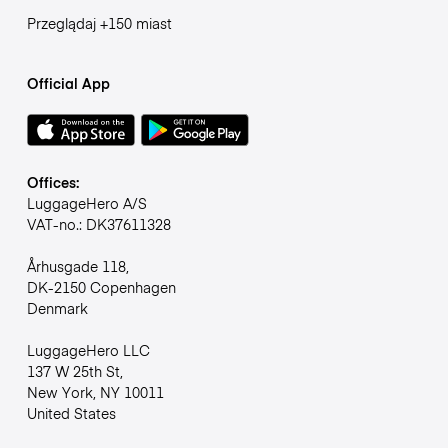
Przeglądaj +150 miast
Official App
Offices:
LuggageHero A/S
VAT-no.: DK37611328
Århusgade 118,
DK-2150 Copenhagen
Denmark
LuggageHero LLC
137 W 25th St,
New York, NY 10011
United States