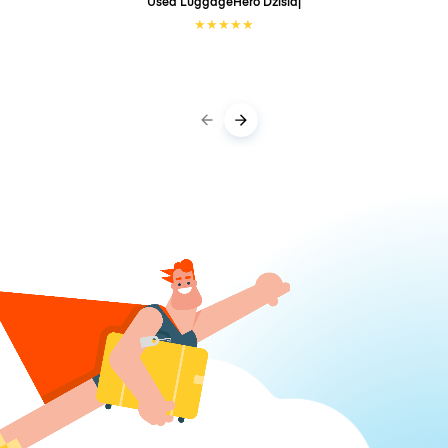
Used LuggageHero
Dzisiaj
★
★
★
★
★