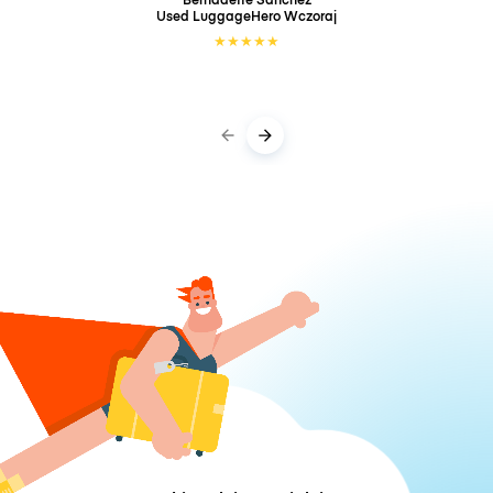
Used LuggageHero
Wczoraj
★
★
★
★
★