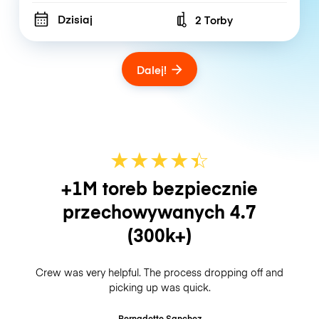
Dzisiaj
2 Torby
Number of bags
Dalej!
★
★
★
★
☆
★
+1M toreb bezpiecznie
przechowywanych
4.7
(300k+)
Crew was very helpful. The process dropping off and
picking up was quick.
Bernadette Sanchez