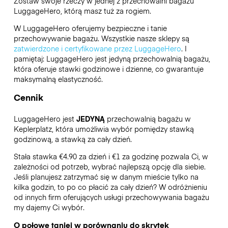
Zostaw swoje rzeczy w jednej z przechowalni bagażu
LuggageHero
, którą masz tuż za rogiem.
W LuggageHero oferujemy bezpieczne i tanie
przechowywanie bagażu. Wszystkie nasze sklepy są
zatwierdzone i certyfikowane przez LuggageHero
. I
pamiętaj: LuggageHero jest jedyną przechowalnią bagażu,
która oferuje stawki godzinowe i dzienne, co gwarantuje
maksymalną elastyczność.
Cennik
LuggageHero jest
JEDYNĄ
przechowalnią bagażu w
Keplerplatz, która umożliwia wybór pomiędzy stawką
godzinową, a stawką za cały dzień.
Stała stawka €4.90 za dzień i €1 za godzinę pozwala Ci, w
zależności od potrzeb, wybrać najlepszą opcję dla siebie.
Jeśli planujesz zatrzymać się w danym mieście tylko na
kilka godzin, to po co płacić za cały dzień? W odróżnieniu
od innych firm oferujących usługi przechowywania bagażu
my dajemy Ci wybór.
O połowę taniej w porównaniu do skrytek