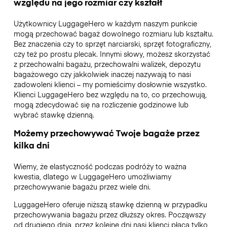
względu na jego rozmiar czy kształt
Użytkownicy LuggageHero w każdym naszym punkcie
mogą przechować bagaż dowolnego rozmiaru lub kształtu.
Bez znaczenia czy to sprzęt narciarski, sprzęt fotograficzny,
czy też po prostu plecak. Innymi słowy, możesz skorzystać
z przechowalni bagażu, przechowalni walizek, depozytu
bagażowego czy jakkolwiek inaczej nazywają to nasi
zadowoleni klienci – my pomieścimy dosłownie wszystko.
Klienci LuggageHero bez względu na to, co przechowują,
mogą zdecydować się na rozliczenie godzinowe lub
wybrać stawkę dzienną.
Możemy przechowywać Twoje bagaże przez
kilka dni
Wiemy, że elastyczność podczas podróży to ważna
kwestia, dlatego w LuggageHero umożliwiamy
przechowywanie bagażu przez wiele dni.
LuggageHero oferuje niższą stawkę dzienną w przypadku
przechowywania bagażu przez dłuższy okres. Począwszy
od drugiego dnia, przez kolejne dni nasi klienci płacą tylko