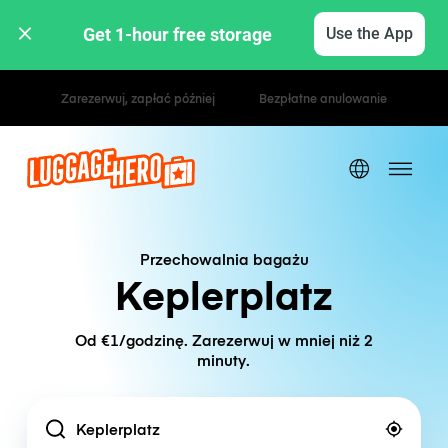
Get 1-hour free storage 
Use the App
Stawki godzinowe / dzienne
Przechowalnia bagażu
Keplerplatz
Od €1/godzinę. Zarezerwuj w mniej niż 2
minuty.
Location