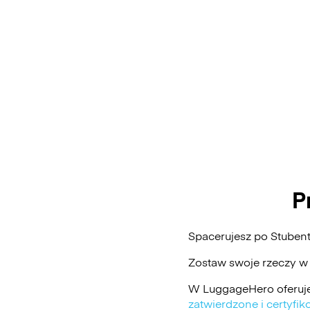
P
Spacerujesz po Stuben
Zostaw swoje rzeczy w
W LuggageHero oferuje
zatwierdzone i certyf