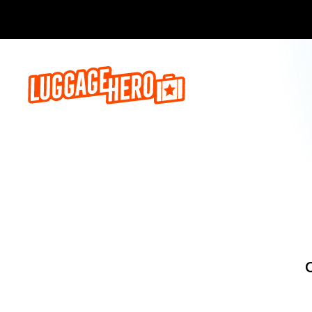
Zarezerwuj, 
O