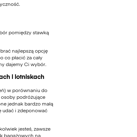
tyczność.
ybór pomiędzy stawką
ybrać najlepszą opcję
o co płacić za cały
 my dajemy Ci wybór.
ch i lotniskach
ień) w porównaniu do
 osoby podróżujące
one jednak bardzo małą
się udać i zdeponować
kolwiek jesteś, zawsze
tek bagażowych na