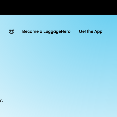
owe / dzienne
Become a LuggageHero
Get the App
y.