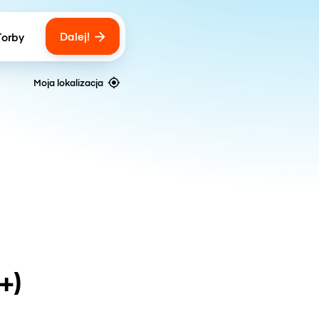
Dalej!
Torby
ber of bags
Moja lokalizacja
+)