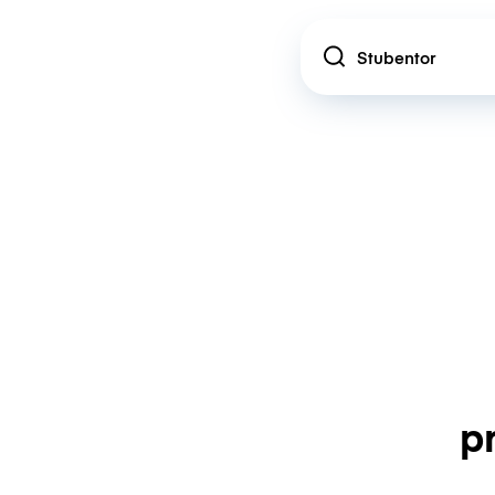
Location
p