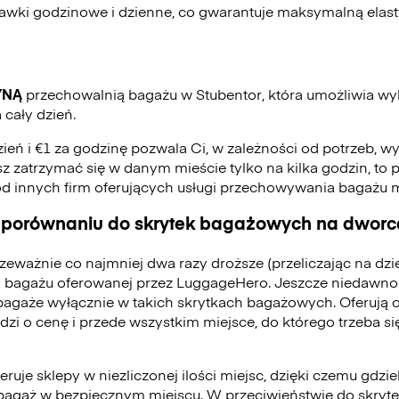
stawki godzinowe i dzienne, co gwarantuje maksymalną elas
YNĄ
przechowalnią bagażu w Stubentor, która umożliwia w
 cały dzień.
zień i €1 za godzinę pozwala Ci, w zależności od potrzeb, w
jesz zatrzymać się w danym mieście tylko na kilka godzin, to p
od innych firm oferujących usługi przechowywania bagażu
 porównaniu do skrytek bagażowych na dworca
zeważnie co najmniej dwa razy droższe (przeliczając na dz
 bagażu oferowanej przez LuggageHero. Jeszcze niedawno
bagaże wyłącznie w takich skrytkach bagażowych. Oferują 
odzi o cenę i przede wszystkim miejsce, do którego trzeba 
ruje sklepy w niezliczonej ilości miejsc, dzięki czemu gdzie
bagaż w bezpiecznym miejscu. W przeciwieństwie do skry