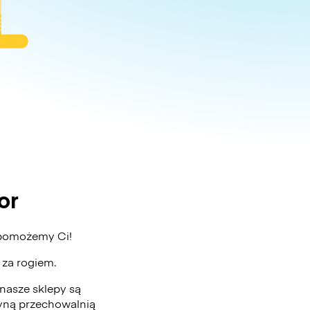
or
, pomożemy Ci!
ż za rogiem.
nasze sklepy są
edyną przechowalnią