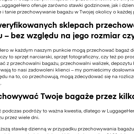
 LuggageHero oferuje zarówno stawki godzinowe, jak i dzie
e i tanie przechowywanie bagażu w Twojej okolicy o każdej
eryfikowanych sklepach przecho
 – bez względu na jego rozmiar czy
ero w każdym naszym punkcie mogą przechować bagaż do
czy to sprzęt narciarski, sprzęt fotograficzny, czy też po pro
tać z przechowalni bagażu, przechowalni walizek, depozyt
ywają to nasi zadowoleni klienci – my pomieścimy dosłownie
du na to, co przechowują, mogą zdecydować się na rozlicz
.
howywać Twoje bagaże przez kilk
ć podczas podróży to ważna kwestia, dlatego w LuggageH
 przez wiele dni.
iższą stawkę dzienną w przypadku przechowywania bagażu 