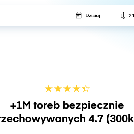
Dzisiaj
2 
Num
★
★
★
★
☆
★
+1M toreb bezpiecznie
rzechowywanych
4.7
(300k