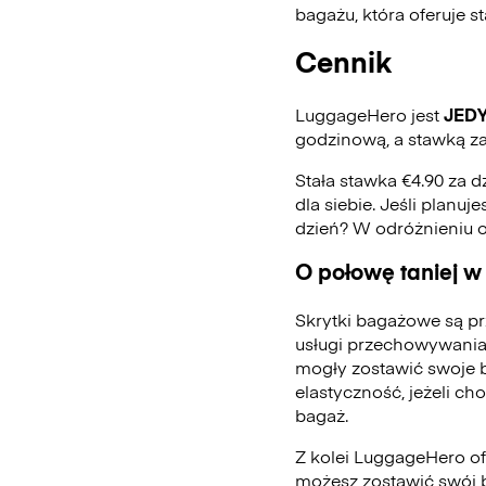
bagażu, która oferuje 
Cennik
LuggageHero jest
JED
godzinową, a stawką za
Stała stawka €4.90 za d
dla siebie. Jeśli planu
dzień? W odróżnieniu 
O połowę taniej w
Skrytki bagażowe są pr
usługi przechowywania
mogły zostawić swoje 
elastyczność, jeżeli ch
bagaż.
Z kolei LuggageHero ofe
możesz zostawić swój 