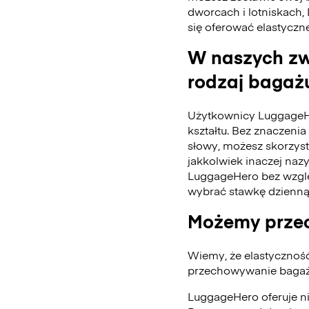
dworcach i lotniskach,
się oferować elastyczn
W naszych zw
rodzaj bagażu
Użytkownicy LuggageH
kształtu. Bez znaczenia 
słowy, możesz skorzys
jakkolwiek inaczej naz
LuggageHero bez wzglę
wybrać stawkę dzienną
Możemy przec
Wiemy, że elastycznoś
przechowywanie bagażu
LuggageHero oferuje n