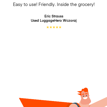
Easy to use! Friendly. Inside the grocery!
Eric Strauss
Used LuggageHero
Wczoraj
★
★
★
★
★