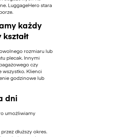
nne. LuggageHero stara
 porze.
wamy każdy
 kształt
wolnego rozmiaru lub
stu plecak. Innymi
u bagażowego czy
 wszystko. Klienci
enie godzinowe lub
a dni
ero umożliwiamy
przez dłuższy okres.