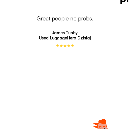
Great people no probs.
James Tuohy
Used LuggageHero
Dzisiaj
★
★
★
★
★