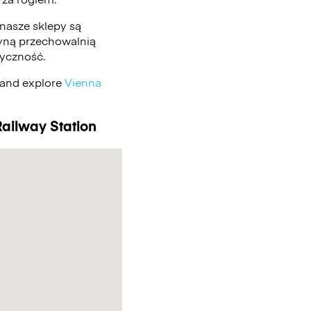
nasze sklepy są
edyną przechowalnią
tyczność.
n and explore
Vienna
Railway Station