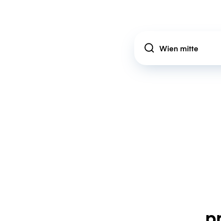
Location
p