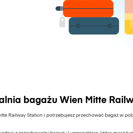
lnia bagażu Wien Mitte Railw
tte Railway Station i potrzebujesz przechować bagaż w pob
 jednej z przechowalni bagażu
LuggageHero
, którą masz tu