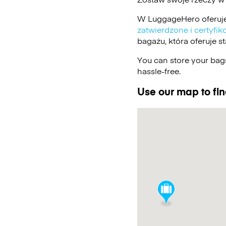
W LuggageHero oferuje
zatwierdzone i certyf
bagażu, która oferuje 
You can store your bags
hassle-free.
Use our map to fin