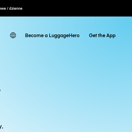
owe / dzienne
Become a LuggageHero
Get the App
y
y.