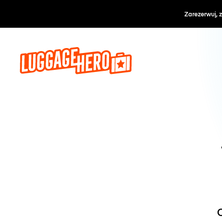
Zarezerwuj, 
O