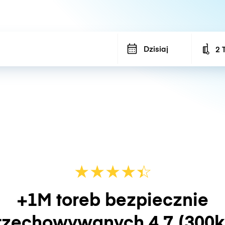
Dzisiaj
2 
Num
★
★
★
★
☆
★
+1M toreb bezpiecznie
rzechowywanych
4.7
(300k