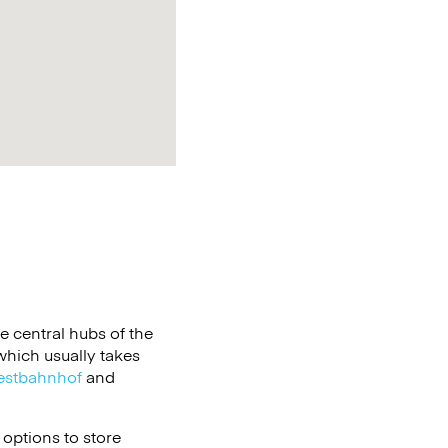
he central hubs of the
which usually takes
stbahnhof
and
t options to store