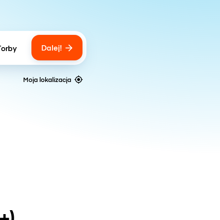
Dalej!
Torby
ber of bags
Moja lokalizacja
+)