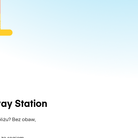
ay Station
liżu? Bez obaw,
ż za rogiem.