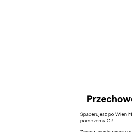
Przechowa
Spacerujesz po Wien Mi
pomożemy Ci!
Zostaw swoje rzeczy w