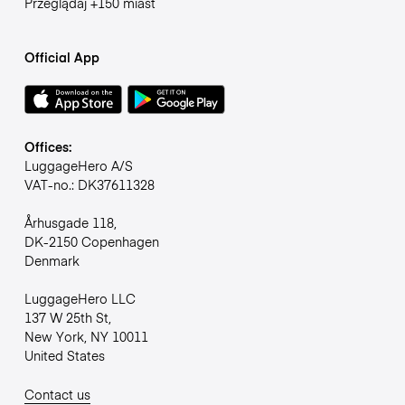
Przeglądaj +150 miast
Official App
Offices:
LuggageHero A/S
VAT-no.: DK37611328
Århusgade 118,
DK-2150 Copenhagen
Denmark
LuggageHero LLC
137 W 25th St,
New York, NY 10011
United States
Contact us