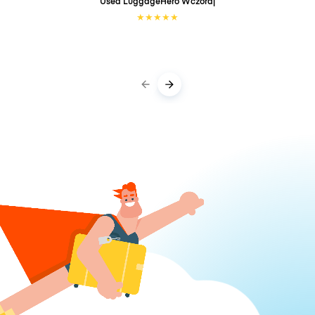
Used LuggageHero
Wczoraj
★
★
★
★
★