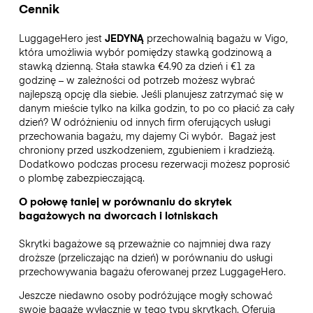
Cennik
LuggageHero jest
JEDYNĄ
przechowalnią bagażu w Vigo,
która umożliwia wybór pomiędzy stawką godzinową a
stawką dzienną. Stała stawka €4.90 za dzień i €1 za
godzinę – w zależności od potrzeb możesz wybrać
najlepszą opcję dla siebie. Jeśli planujesz zatrzymać się w
danym mieście tylko na kilka godzin, to po co płacić za cały
dzień? W odróżnieniu od innych firm oferujących usługi
przechowania bagażu, my dajemy Ci wybór.
Bagaż jest
chroniony przed uszkodzeniem, zgubieniem i kradzieżą.
Dodatkowo podczas procesu rezerwacji możesz poprosić
o plombę zabezpieczającą.
O połowę taniej w porównaniu do skrytek
bagażowych na dworcach i lotniskach
Skrytki bagażowe są przeważnie co najmniej dwa razy
droższe (przeliczając na dzień) w porównaniu do usługi
przechowywania bagażu oferowanej przez LuggageHero.
Jeszcze niedawno osoby podróżujące mogły schować
swoje bagaże wyłącznie w tego typu skrytkach. Oferują