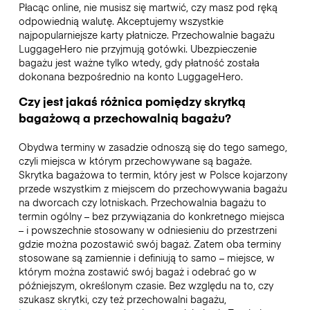
Płacąc online, nie musisz się martwić, czy masz pod ręką
odpowiednią walutę. Akceptujemy wszystkie
najpopularniejsze karty płatnicze. Przechowalnie bagażu
LuggageHero nie przyjmują gotówki. Ubezpieczenie
bagażu jest ważne tylko wtedy, gdy płatność została
dokonana bezpośrednio na konto LuggageHero.
Czy jest jakaś różnica pomiędzy skrytką
bagażową a przechowalnią bagażu?
Obydwa terminy w zasadzie odnoszą się do tego samego,
czyli miejsca w którym przechowywane są bagaże.
Skrytka bagażowa to termin, który jest w Polsce kojarzony
przede wszystkim z miejscem do przechowywania bagażu
na dworcach czy lotniskach. Przechowalnia bagażu to
termin ogólny – bez przywiązania do konkretnego miejsca
– i powszechnie stosowany w odniesieniu do przestrzeni
gdzie można pozostawić swój bagaż. Zatem oba terminy
stosowane są zamiennie i definiują to samo – miejsce, w
którym można zostawić swój bagaż i odebrać go w
późniejszym, określonym czasie. Bez względu na to, czy
szukasz skrytki, czy też przechowalni bagażu,