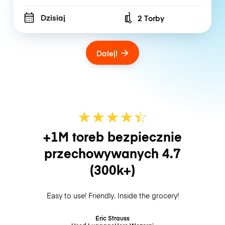
Dzisiaj
2 Torby
Number of bags
Dalej!
★
★
★
★
☆
★
+1M toreb bezpiecznie
przechowywanych
4.7
(300k+)
Easy to use! Friendly. Inside the grocery!
Eric Strauss