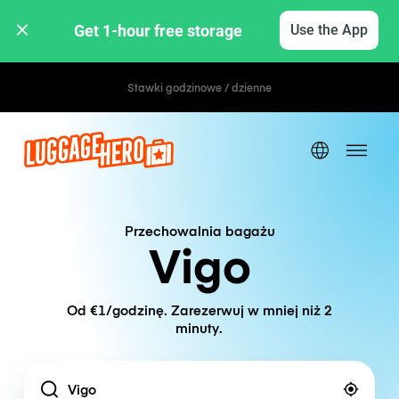
Get 1-hour free storage 
Use the App
Stawki godzinowe / dzienne
Przechowalnia bagażu
Vigo
Od €1/godzinę. Zarezerwuj w mniej niż 2
minuty.
Location