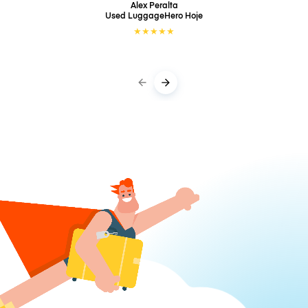
Alex Peralta
Used LuggageHero
Hoje
★
★
★
★
★