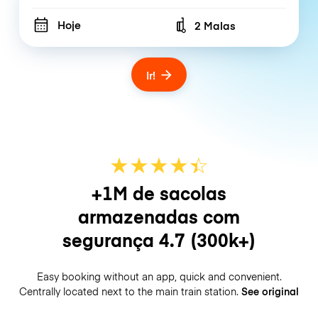
Hoje
2 Malas
Number of bags
Ir!
★
★
★
★
☆
★
+1M de sacolas
armazenadas com
segurança
4.7
(300k+)
Easy booking without an app, quick and convenient.
Centrally located next to the main train station.
See original