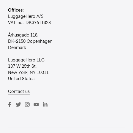
Offices:
LuggageHero A/S
VAT-no.: DK37611328
Århusgade 118,
DK-2150 Copenhagen
Denmark
LuggageHero LLC
137 W 25th St,
New York, NY 10011
United States
Contact us