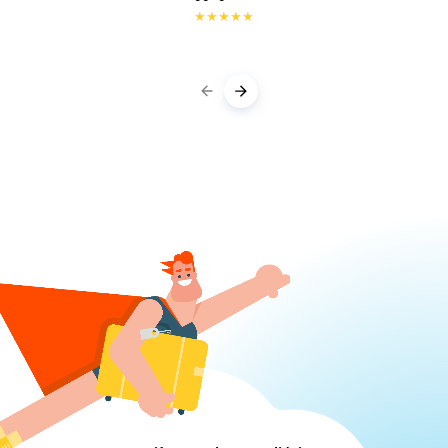
★
★
★
★
★