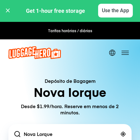
Get 1-hour free storage 
Use the App
Tarifas horárias / diárias
Reserva flexível
Depósito de Bagagem
Nova Iorque
Desde $1.99/hora. Reserve em menos de 2
minutos.
Location