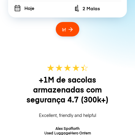
Hoje
2 Malas
Number of bags
Ir!
★
★
★
★
☆
★
+1M de sacolas
armazenadas com
segurança
4.7
(300k+)
Excellent, friendly and helpful
Alex Spofforth
Used LuggageHero
Ontem