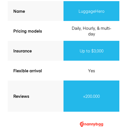
Name
LuggageHero
Daily, Hourly, & multi-
Pricing models
day
Insurance
Up to $3,000
Flexible arrival
Yes
Reviews
+200.000