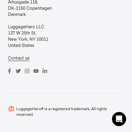
Århusgade 118,
DK-2150 Copenhagen
Denmark
LuggageHero LLC
137 W 25th St,
New York, NY 10011
United States
Contact us
LuggageHero® is a registered trademark. All rights
reserved.