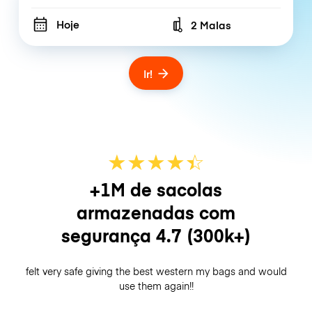
Hoje
2 Malas
Number of bags
Ir!
★
★
★
★
☆
★
+1M de sacolas
armazenadas com
segurança
4.7
(300k+)
felt very safe giving the best western my bags and would
use them again!!