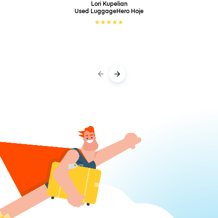
Lori Kupelian
Used LuggageHero
Hoje
★
★
★
★
★