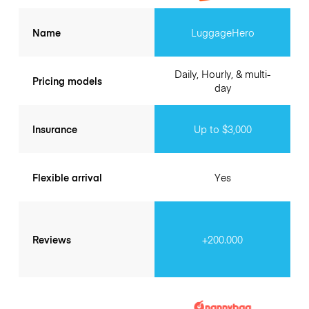
Name
LuggageHero
Daily, Hourly, & multi-
Pricing models
day
Insurance
Up to $3,000
Flexible arrival
Yes
Reviews
+200.000