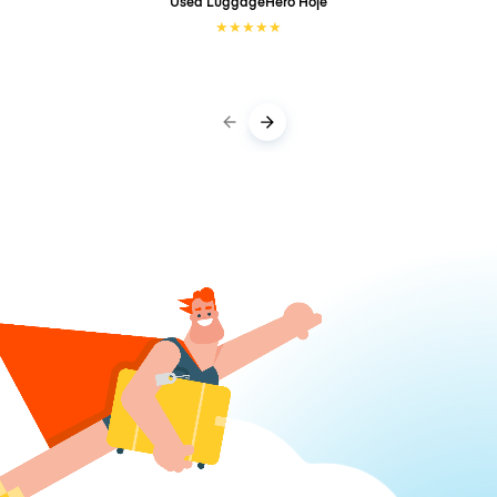
Used LuggageHero
Hoje
★
★
★
★
★