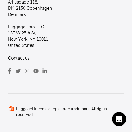
Århusgade 118,
DK-2150 Copenhagen
Denmark
LuggageHero LLC
137 W 25th St,
New York, NY 10011
United States
Contact us
LuggageHero® is a registered trademark. All rights
reserved.