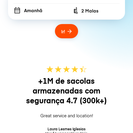
Amanhã
2 Malas
Number of bags
Ir!
★
★
★
★
☆
★
+1M de sacolas
armazenadas com
segurança
4.7
(300k+)
Great service and location!
Laura Lesmes Iglesias