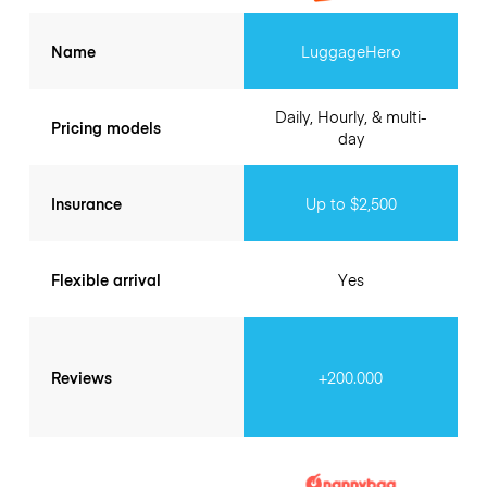
Name
LuggageHero
Daily, Hourly, & multi-
Pricing models
day
Insurance
Up to $2,500
Flexible arrival
Yes
Reviews
+200.000