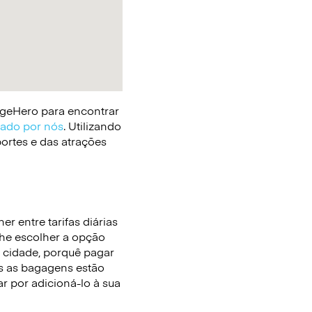
gageHero para encontrar
cado por nós
. Utilizando
portes e das atrações
r entre tarifas diárias
lhe escolher a opção
 cidade, porquê pagar
 as bagagens estão
r por adicioná-lo à sua