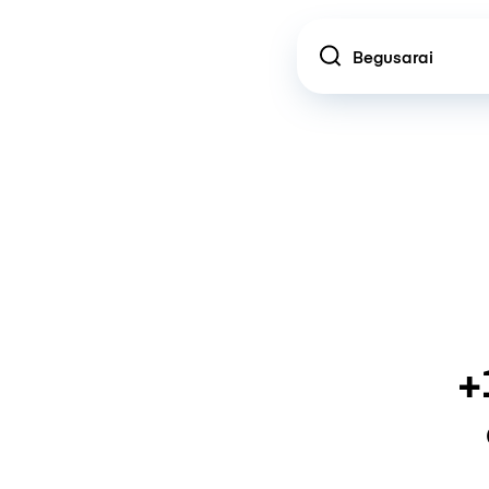
Location
+