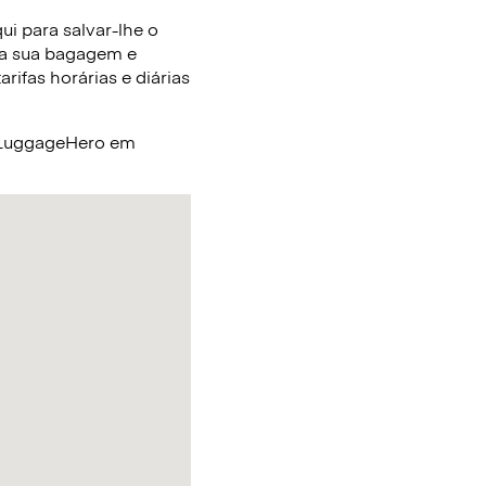
i para salvar-lhe o
 a sua bagagem e
ifas horárias e diárias
a LuggageHero em