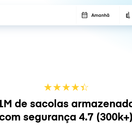
Amanhã
★
★
★
★
☆
★
1M de sacolas armazenad
com segurança
4.7
(300k+