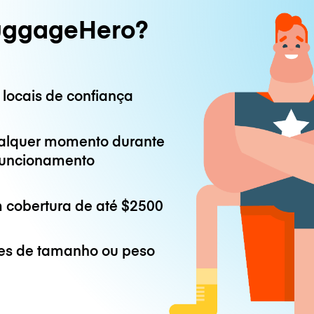
uggageHero?
 locais de confiança
alquer momento durante
 funcionamento
 cobertura de até
$2500
es de tamanho ou peso