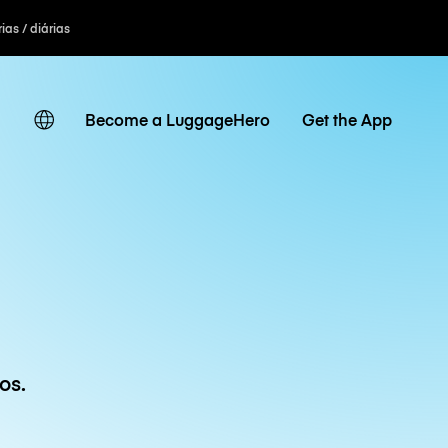
ias / diárias
Become a LuggageHero
Get the App
os.