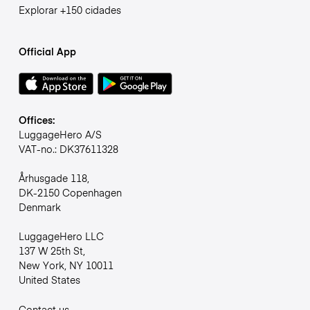
Explorar +150 cidades
Official App
Offices:
LuggageHero A/S
VAT-no.: DK37611328
Århusgade 118,
DK-2150 Copenhagen
Denmark
LuggageHero LLC
137 W 25th St,
New York, NY 10011
United States
Contact us