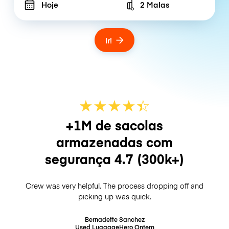
Hoje
2 Malas
Number of bags
Ir!
★
★
★
★
☆
★
+1M de sacolas
armazenadas com
segurança
4.7
(300k+)
Crew was very helpful. The process dropping off and
picking up was quick.
Bernadette Sanchez
Used LuggageHero
Ontem