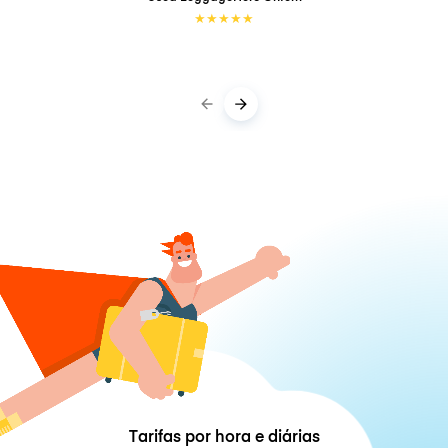
★
★
★
★
★
Tarifas por hora e diárias