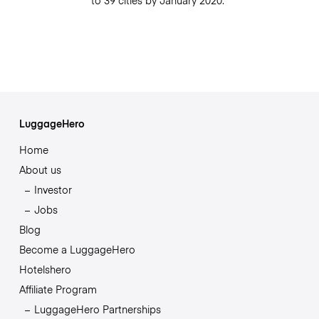
to 39 cities by January 2020."
LuggageHero
Home
About us
Investor
Jobs
Blog
Become a LuggageHero
Hotelshero
Affiliate Program
LuggageHero Partnerships