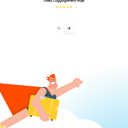
Used LuggageHero
Hoje
★
★
★
★
★