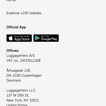
Explorar +150 cidades
Official App
Offices:
LuggageHero A/S
VAT-no.: DK37611328
Århusgade 118,
DK-2150 Copenhagen
Denmark
LuggageHero LLC
137 W 25th St,
New York, NY 10011
United States