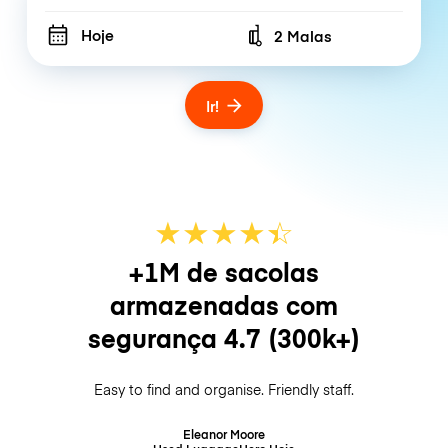
Hoje
2 Malas
Number of bags
Ir!
★
★
★
★
☆
★
+1M de sacolas
armazenadas com
segurança
4.7
(300k+)
Easy to find and organise. Friendly staff.
Eleanor Moore