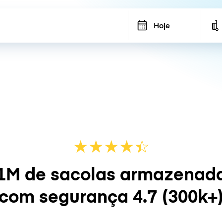
Hoje
★
★
★
★
☆
★
1M de sacolas armazenad
com segurança
4.7
(300k+