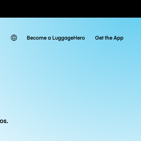
ias / diárias
Become a LuggageHero
Get the App
os.