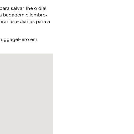
ara salvar-lhe o dia!
ua bagagem e lembre-
árias e diárias para a
a LuggageHero em