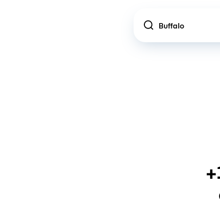
Location
+