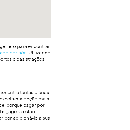
gageHero para encontrar
cado por nós
. Utilizando
portes e das atrações
r entre tarifas diárias
e escolher a opção mais
de, porquê pagar por
 bagagens estão
r por adicioná-lo à sua