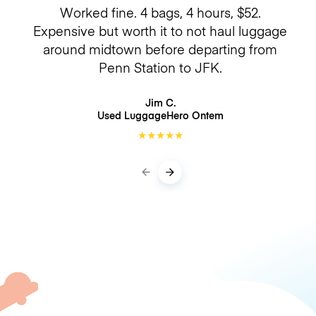
Worked fine. 4 bags, 4 hours, $52.
Expensive but worth it to not haul luggage
around midtown before departing from
Penn Station to JFK.
Jim C.
Used LuggageHero
Ontem
★
★
★
★
★