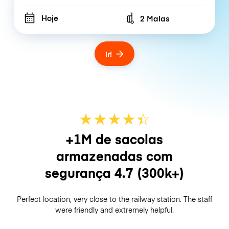
Hoje
2 Malas
Number of bags
Ir!
★
★
★
★
☆
★
+1M de sacolas
armazenadas com
segurança
4.7
(300k+)
Perfect location, very close to the railway station. The staff
were friendly and extremely helpful.