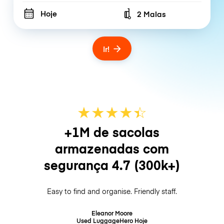
Hoje
2 Malas
Number of bags
Ir!
★
★
★
★
☆
★
+1M de sacolas
armazenadas com
segurança
4.7
(300k+)
Easy to find and organise. Friendly staff.
Eleanor Moore
Used LuggageHero
Hoje