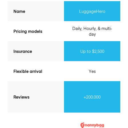
Name
LuggageHero
Daily, Hourly, & multi-
Pricing models
day
Insurance
Up to $2,500
Flexible arrival
Yes
Reviews
+200.000