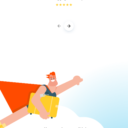
★
★
★
★
★