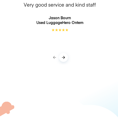
Very good service and kind staff
Jason Bourn
Used LuggageHero
Ontem
★
★
★
★
★