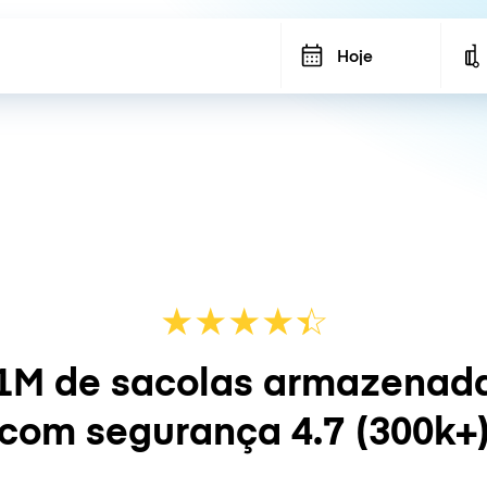
Hoje
★
★
★
★
☆
★
1M de sacolas armazenad
com segurança
4.7
(300k+