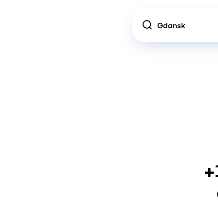
Location
+