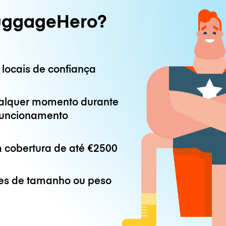
uggageHero?
 locais de confiança
alquer momento durante
 funcionamento
 cobertura de até
€2500
es de tamanho ou peso