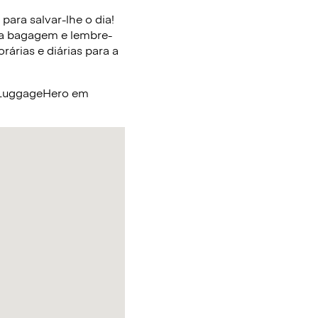
ara salvar-lhe o dia!
ua bagagem e lembre-
árias e diárias para a
a LuggageHero em