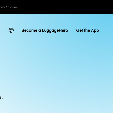
ias / diárias
Become a LuggageHero
Get the App
s.