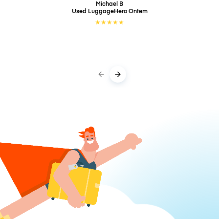
Michael B
Used LuggageHero
Ontem
★
★
★
★
★