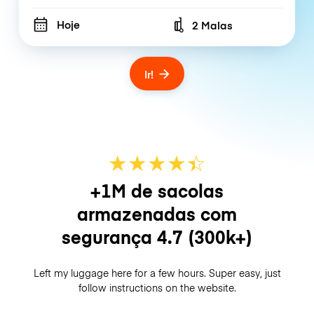
Hoje
2 Malas
Number of bags
Ir!
★
★
★
★
☆
★
+1M de sacolas
armazenadas com
segurança
4.7
(300k+)
Left my luggage here for a few hours. Super easy, just
follow instructions on the website.