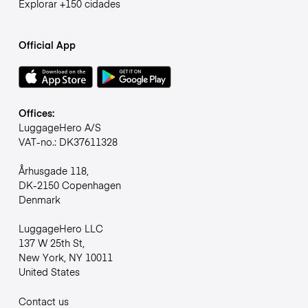
Explorar +150 cidades
Official App
Offices:
LuggageHero A/S
VAT-no.: DK37611328
Århusgade 118,
DK-2150 Copenhagen
Denmark
LuggageHero LLC
137 W 25th St,
New York, NY 10011
United States
Contact us