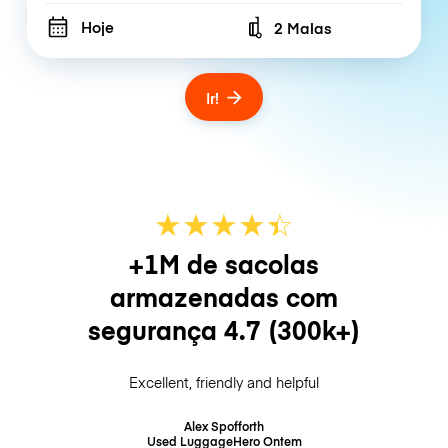
Hoje
2 Malas
Number of bags
Ir!
★
★
★
★
☆
★
+1M de sacolas
armazenadas com
segurança
4.7
(300k+)
Excellent, friendly and helpful
Alex Spofforth
Used LuggageHero
Ontem