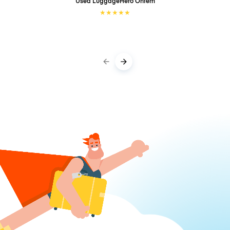
Used LuggageHero
Ontem
★
★
★
★
★