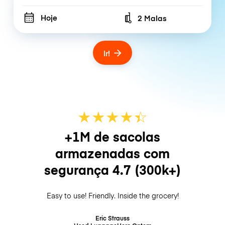
Hoje
2 Malas
Number of bags
Ir!
★
★
★
★
☆
★
+1M de sacolas
armazenadas com
segurança
4.7
(300k+)
Easy to use! Friendly. Inside the grocery!
Eric Strauss