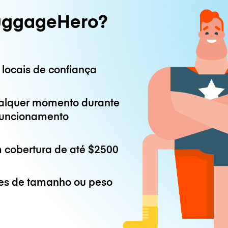
uggageHero?
 locais de confiança
alquer momento durante
 funcionamento
 cobertura de até
$2500
es de tamanho ou peso