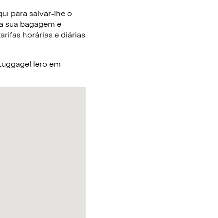
i para salvar-lhe o
 a sua bagagem e
ifas horárias e diárias
a LuggageHero em