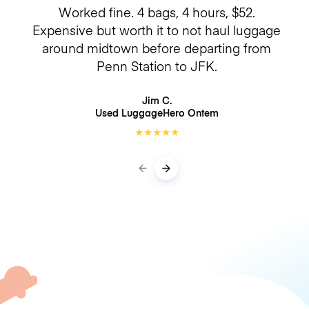
Worked fine. 4 bags, 4 hours, $52.
Expensive but worth it to not haul luggage
around midtown before departing from
Penn Station to JFK.
Jim C.
Used LuggageHero
Ontem
★
★
★
★
★