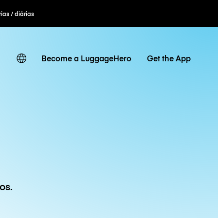
ias / diárias
Become a LuggageHero
Get the App
os.