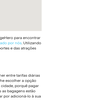
gageHero para encontrar
cado por nós
. Utilizando
portes e das atrações
r entre tarifas diárias
lhe escolher a opção
 cidade, porquê pagar
 as bagagens estão
r por adicioná-lo à sua