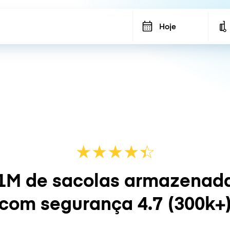
Hoje
★
★
★
★
☆
★
1M de sacolas armazenad
com segurança
4.7
(300k+