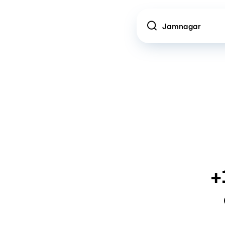
Location
+