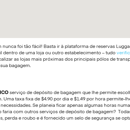
nunca foi tão fácil! Basta ir à plataforma de reservas Lug
il dentro de uma loja ou outro estabelecimento – tudo
verifi
lizar as lojas mais próximas dos principais pólos de trans
 a sua bagagem.
ICO
serviço de depósito de bagagem que lhe permite escolhe
 Uma taxa fixa de $4.90 por dia e $1.49 por hora permite-l
necessidades. Se planeia ficar apenas algumas horas numa
o faria com outros serviços de depósito de bagagem?
Todas
s, perda e roubo e é fornecido um selo de segurança se opta