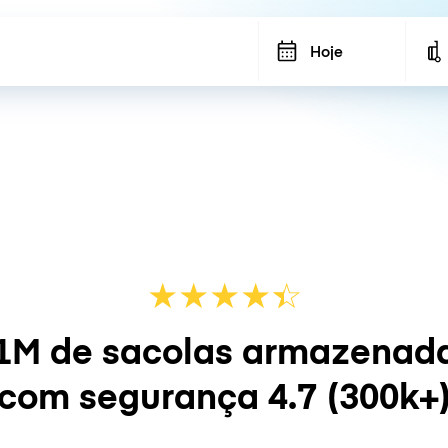
Hoje
★
★
★
★
☆
★
1M de sacolas armazenad
com segurança
4.7
(300k+