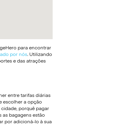
gageHero para encontrar
cado por nós
. Utilizando
portes e das atrações
r entre tarifas diárias
he escolher a opção
 cidade, porquê pagar
 as bagagens estão
r por adicioná-lo à sua