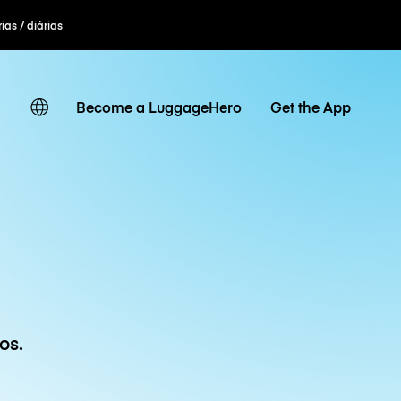
ias / diárias
Become a LuggageHero
Get the App
os.