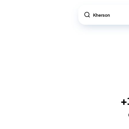
Location
+