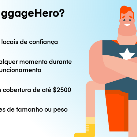
uggageHero?
 locais de confiança
alquer momento durante
 funcionamento
 cobertura de até
$2500
es de tamanho ou peso