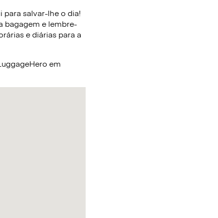
para salvar-lhe o dia!
ua bagagem e lembre-
árias e diárias para a
a LuggageHero em