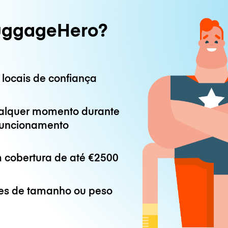
uggageHero?
 locais de confiança
alquer momento durante
 funcionamento
 cobertura de até
€2500
es de tamanho ou peso