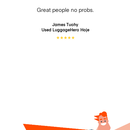
Great people no probs.
James Tuohy
Used LuggageHero
Hoje
★
★
★
★
★