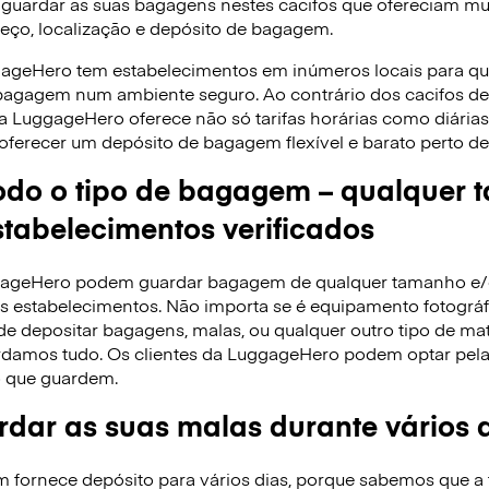
 guardar as suas bagagens nestes cacifos que ofereciam mui
reço, localização e depósito de bagagem.
gageHero tem estabelecimentos em inúmeros locais para q
 bagagem num ambiente seguro. Ao contrário dos cacifos 
 a LuggageHero oferece não só tarifas horárias como diári
oferecer um depósito de bagagem flexível e barato perto de 
do o tipo de bagagem – qualquer 
tabelecimentos verificados
ggageHero podem guardar bagagem de qualquer tamanho e
 estabelecimentos. Não importa se é equipamento fotográfi
de depositar bagagens, malas, ou qualquer outro tipo de ma
rdamos tudo. Os clientes da LuggageHero podem optar pela ta
 que guardem.
dar as suas malas durante vários 
ornece depósito para vários dias, porque sabemos que a f