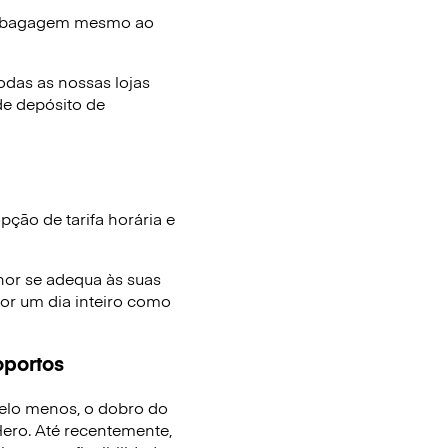
e bagagem mesmo ao
das as nossas lojas
de depósito de
ção de tarifa horária e
hor se adequa às suas
or um dia inteiro como
oportos
elo menos, o dobro do
ro. Até recentemente,