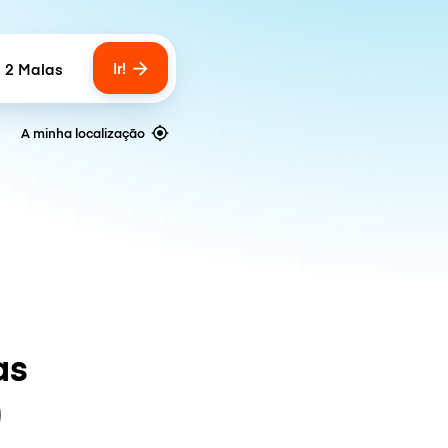
Ir!
2 Malas
Number of bags
A minha localização
as
)