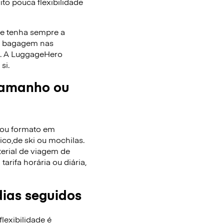
to pouca flexibilidade
ue tenha sempre a
de bagagem nas
as. A LuggageHero
si.
tamanho ou
/ou formato em
co,de ski ou mochilas.
terial de viagem de
rifa horária ou diária,
dias seguidos
lexibilidade é