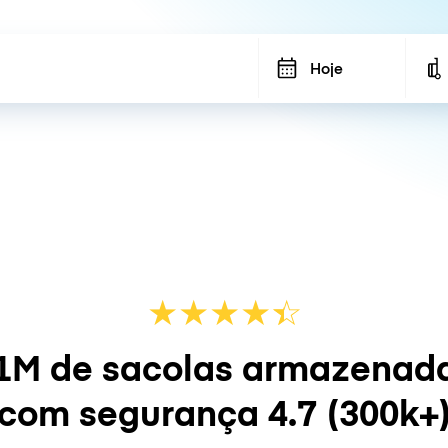
Hoje
★
★
★
★
☆
★
1M de sacolas armazenad
com segurança
4.7
(300k+