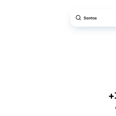
Location
+