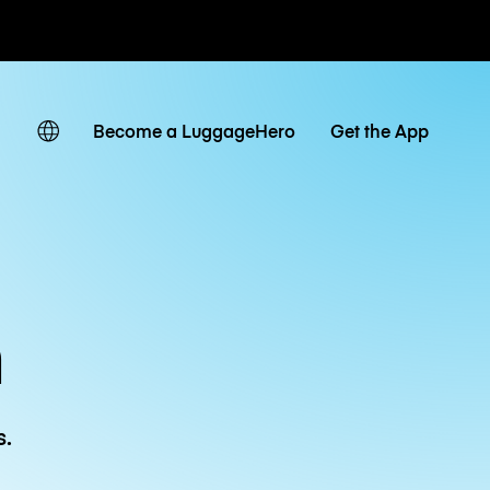
ias / diárias
Become a LuggageHero
Get the App
n
s.