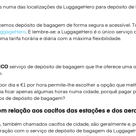
s numa das localizações da
LuggageHero
para depósito d
emos depósito de bagagem de forma segura e acessível. To
LuggageHero
. E lembre-se: a LuggageHero é o único serviço 
a tarifa horária e diária com a máxima flexibilidade.
ICO
serviço de depósito de bagagem que lhe oferece uma op
n.
 por dia e €1 por hora permite-lhe escolher a opção que mel
ia ficar apenas algumas horas numa cidade, porquê pagar p
iços de depósito de bagagem?
m relação aos cacifos das estações e dos aer
, também chamados cacifos de cidade, são geralmente e, p
ração com o serviço de depósito de bagagem da LuggageHe