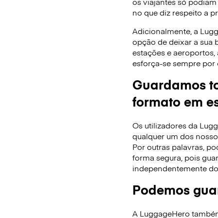
os viajantes só podiam
no que diz respeito a p
Adicionalmente, a Lug
opção de deixar a sua
estações e aeroportos,
esforça-se sempre por 
Guardamos to
formato em es
Os utilizadores da Lu
qualquer um dos nossos
Por outras palavras, po
forma segura, pois gua
independentemente do
Podemos guar
A LuggageHero também f