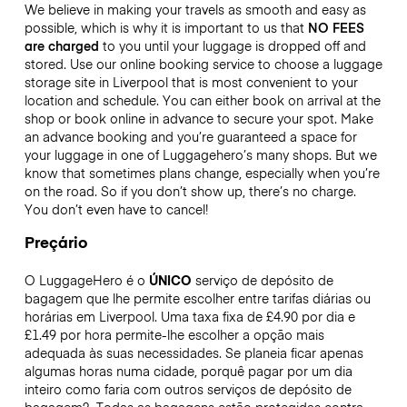
We believe in making your travels as smooth and easy as
possible, which is why it is important to us that
NO FEES
are charged
to you until your luggage is dropped off and
stored. Use our online booking service to choose a luggage
storage site in Liverpool that is most convenient to your
location and schedule. You can either book on arrival at the
shop or book online in advance to secure your spot. Make
an advance booking and you’re guaranteed a space for
your luggage in one of Luggagehero’s many shops. But we
know that sometimes plans change, especially when you’re
on the road. So if you don’t show up, there’s no charge.
You don’t even have to cancel!
Preçário
O LuggageHero é o
ÚNICO
serviço de depósito de
bagagem que lhe permite escolher entre tarifas diárias ou
horárias em Liverpool. Uma taxa fixa de £4.90 por dia e
£1.49 por hora permite-lhe escolher a opção mais
adequada às suas necessidades. Se planeia ficar apenas
algumas horas numa cidade, porquê pagar por um dia
inteiro como faria com outros serviços de depósito de
bagagem?
Todas as bagagens estão protegidas contra