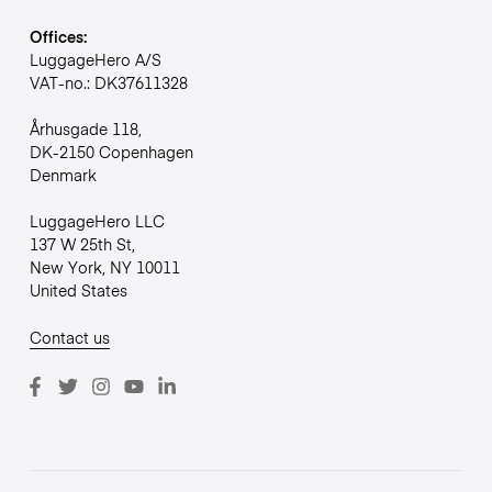
Offices:
LuggageHero A/S
VAT-no.: DK37611328
Århusgade 118,
DK-2150 Copenhagen
Denmark
LuggageHero LLC
137 W 25th St,
New York, NY 10011
United States
Contact us