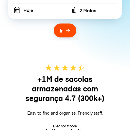
Hoje
2 Malas
Number of bags
Ir!
★
★
★
★
☆
★
+1M de sacolas
armazenadas com
segurança
4.7
(300k+)
Easy to find and organise. Friendly staff.
Eleanor Moore