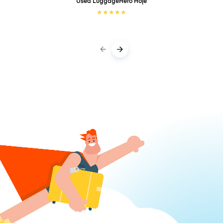
Used LuggageHero
Hoje
★
★
★
★
★