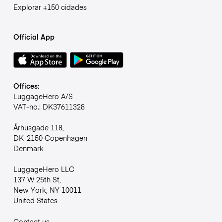
Explorar +150 cidades
Official App
Offices:
LuggageHero A/S
VAT-no.: DK37611328
Århusgade 118,
DK-2150 Copenhagen
Denmark
LuggageHero LLC
137 W 25th St,
New York, NY 10011
United States
Contact us