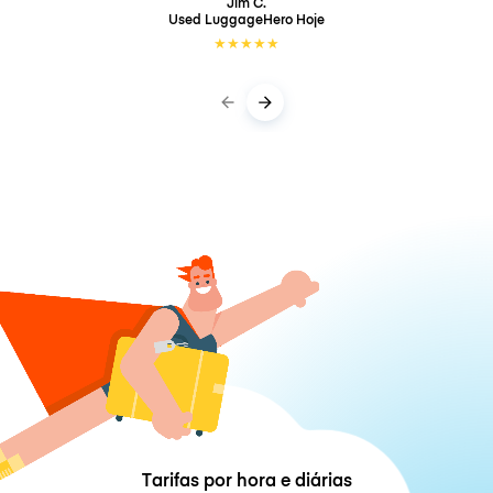
Jim C.
Used LuggageHero
Hoje
★
★
★
★
★
Tarifas por hora e diárias