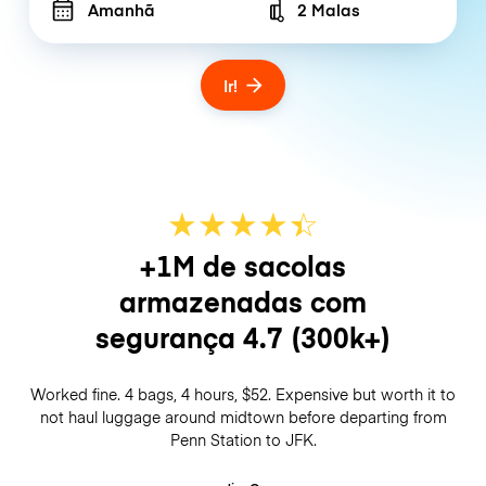
Amanhã
2 Malas
Number of bags
Ir!
★
★
★
★
☆
★
+1M de sacolas
armazenadas com
segurança
4.7
(300k+)
Worked fine. 4 bags, 4 hours, $52. Expensive but worth it to
not haul luggage around midtown before departing from
Penn Station to JFK.