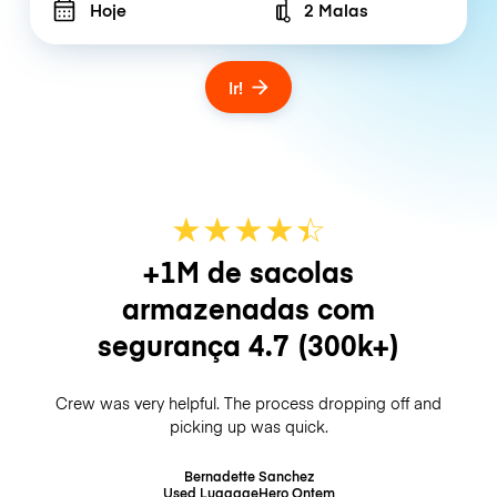
Hoje
2 Malas
Number of bags
Ir!
★
★
★
★
☆
★
+1M de sacolas
armazenadas com
segurança
4.7
(300k+)
Crew was very helpful. The process dropping off and
picking up was quick.
Bernadette Sanchez
Used LuggageHero
Ontem