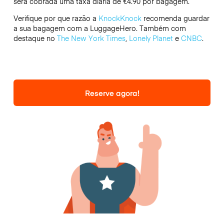
será cobrada uma taxa diária de €4.90 por bagagem.
Verifique por que razão a
KnockKnock
recomenda guardar
a sua bagagem com a LuggageHero. Também com
destaque no
The New York Times
,
Lonely Planet
e
CNBC
.
Reserve agora!