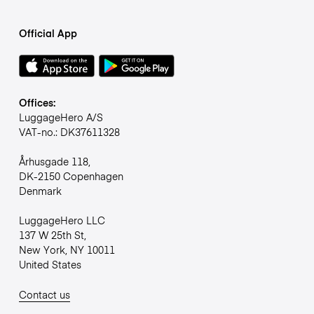
Official App
Offices:
LuggageHero A/S
VAT-no.: DK37611328
Århusgade 118,
DK-2150 Copenhagen
Denmark
LuggageHero LLC
137 W 25th St,
New York, NY 10011
United States
Contact us