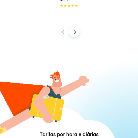
★
★
★
★
★
Tarifas por hora e diárias