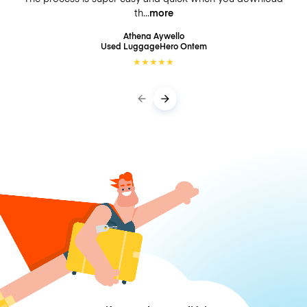
th
more
Athena Aywello
Used LuggageHero
Ontem
★
★
★
★
★