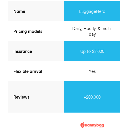
Name
LuggageHero
Daily, Hourly, & multi-
Pricing models
day
Insurance
Up to $3,000
Flexible arrival
Yes
Reviews
+200.000