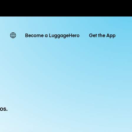
ias / diárias
Become a LuggageHero
Get the App
os.