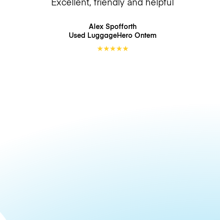
Excellent, friendly and helpful
Alex Spofforth
Used LuggageHero
Ontem
★
★
★
★
★