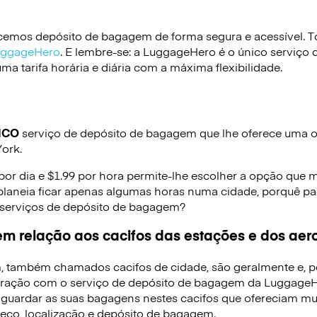
emos depósito de bagagem de forma segura e acessível. To
LuggageHero
. E lembre-se: a LuggageHero é o único serviço 
a tarifa horária e diária com a máxima flexibilidade.
ICO
serviço de depósito de bagagem que lhe oferece uma op
York.
 por dia e $1.99 por hora permite-lhe escolher a opção que 
planeia ficar apenas algumas horas numa cidade, porquê pag
 serviços de depósito de bagagem?
m relação aos cacifos das estações e dos aer
, também chamados cacifos de cidade, são geralmente e, p
ração com o serviço de depósito de bagagem da LuggageHe
 guardar as suas bagagens nestes cacifos que ofereciam mui
reço, localização e depósito de bagagem.