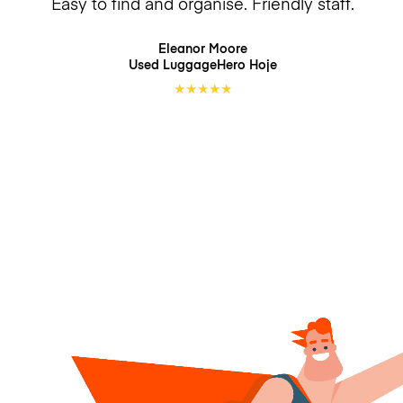
Easy to find and organise. Friendly staff.
Eleanor Moore
Used LuggageHero
Hoje
★
★
★
★
★