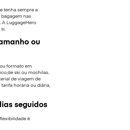
ue tenha sempre a
de bagagem nas
as. A LuggageHero
si.
tamanho ou
/ou formato em
co,de ski ou mochilas.
terial de viagem de
rifa horária ou diária,
dias seguidos
lexibilidade é