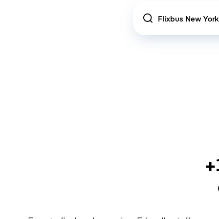
Location
+