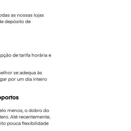
das as nossas lojas
de depósito de
ção de tarifa horária e
melhor se adequa às
ar por um dia inteiro
oportos
elo menos, o dobro do
ro. Até recentemente,
to pouca flexibilidade