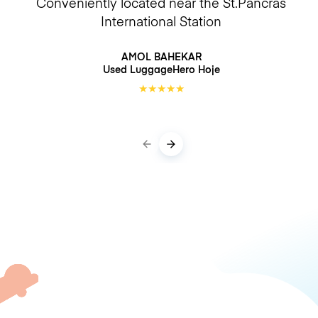
Conveniently located near the St.Pancras
International Station
AMOL BAHEKAR
Used LuggageHero
Hoje
★
★
★
★
★