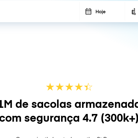
Hoje
★
★
★
★
☆
★
1M de sacolas armazenad
com segurança
4.7
(300k+