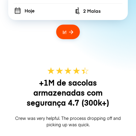
Hoje
2 Malas
Number of bags
Ir!
★
★
★
★
☆
★
+1M de sacolas
armazenadas com
segurança
4.7
(300k+)
Crew was very helpful. The process dropping off and
picking up was quick.