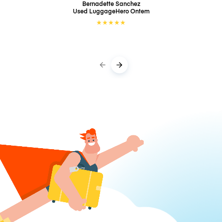
Bernadette Sanchez
Used LuggageHero
Ontem
★
★
★
★
★