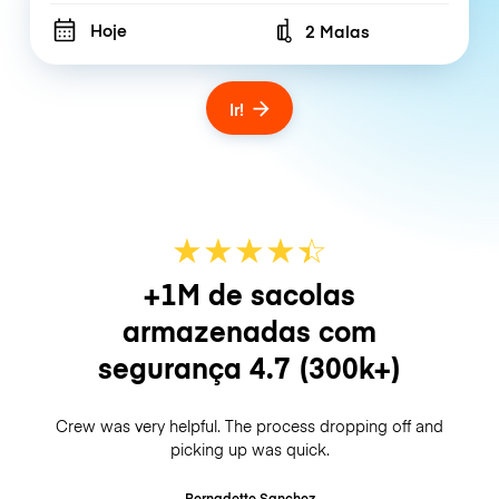
Hoje
2 Malas
Number of bags
Ir!
★
★
★
★
☆
★
+1M de sacolas
armazenadas com
segurança
4.7
(300k+)
Crew was very helpful. The process dropping off and
picking up was quick.
Bernadette Sanchez