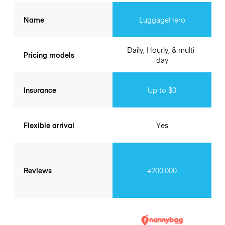
Name
LuggageHero
Daily, Hourly, & multi-
Pricing models
day
Insurance
Up to $0
Flexible arrival
Yes
Reviews
+200.000