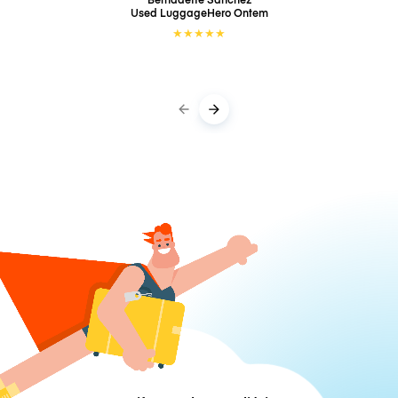
Used LuggageHero
Ontem
★
★
★
★
★