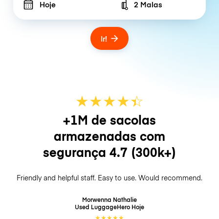
Hoje
2 Malas
Number of bags
Ir!
★
★
★
★
☆
★
+1M de sacolas
armazenadas com
segurança
4.7
(300k+)
Friendly and helpful staff. Easy to use. Would recommend.
Morwenna Nathalie
Used LuggageHero
Hoje
★
★
★
★
★