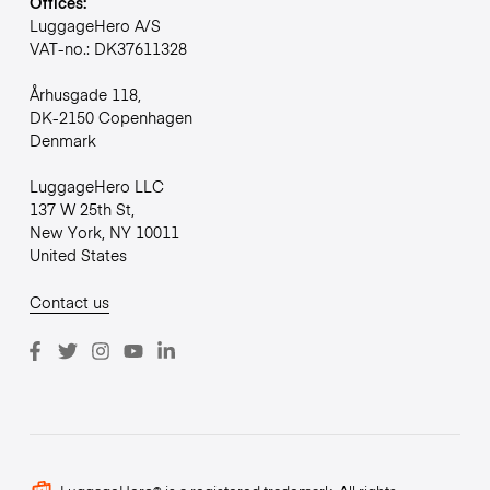
Offices:
LuggageHero A/S
VAT-no.: DK37611328
Århusgade 118,
DK-2150 Copenhagen
Denmark
LuggageHero LLC
137 W 25th St,
New York, NY 10011
United States
Contact us