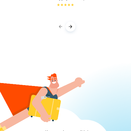
★
★
★
★
★