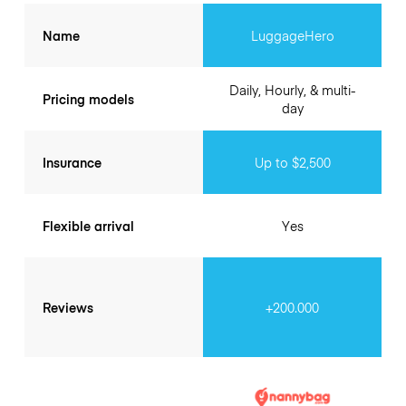
Name
LuggageHero
Daily, Hourly, & multi-
Pricing models
day
Insurance
Up to $2,500
Flexible arrival
Yes
Reviews
+200.000