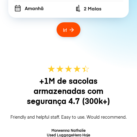
Amanhã
2 Malas
Number of bags
Ir!
★
★
★
★
☆
★
+1M de sacolas
armazenadas com
segurança
4.7
(300k+)
Friendly and helpful staff. Easy to use. Would recommend.
Morwenna Nathalie
Used LuggageHero
Hoje