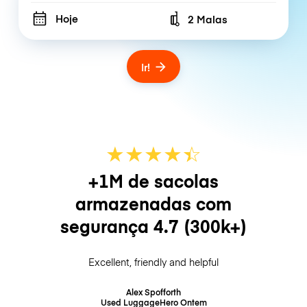
Hoje
2 Malas
Number of bags
Ir!
★
★
★
★
☆
★
+1M de sacolas
armazenadas com
segurança
4.7
(300k+)
Excellent, friendly and helpful
Alex Spofforth
Used LuggageHero
Ontem