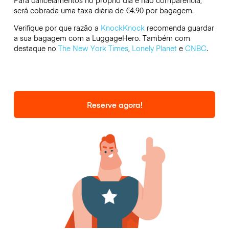
Para cancelamentos no próprio dia e não comparência,
será cobrada uma taxa diária de €4.90 por bagagem.
Verifique por que razão a
KnockKnock
recomenda guardar
a sua bagagem com a LuggageHero. Também com
destaque no
The New York Times
,
Lonely Planet
e
CNBC
.
Reserve agora!