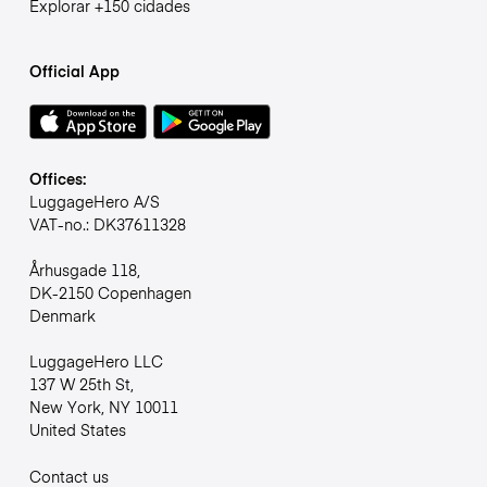
Explorar +150 cidades
Official App
Offices:
LuggageHero A/S
VAT-no.: DK37611328
Århusgade 118,
DK-2150 Copenhagen
Denmark
LuggageHero LLC
137 W 25th St,
New York, NY 10011
United States
Contact us