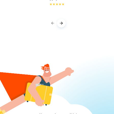
★
★
★
★
★