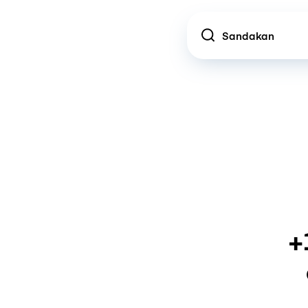
Location
+