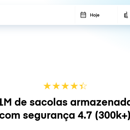
Hoje
★
★
★
★
☆
★
1M de sacolas armazenad
com segurança
4.7
(300k+