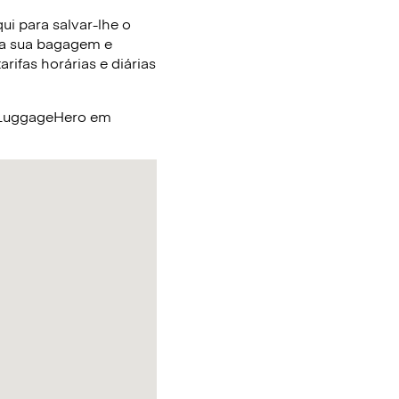
i para salvar-lhe o
 a sua bagagem e
ifas horárias e diárias
a LuggageHero em