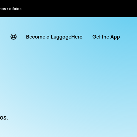
ias / diárias
Become a LuggageHero
Get the App
os.