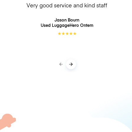
Very good service and kind staff
Jason Bourn
Used LuggageHero
Ontem
★
★
★
★
★