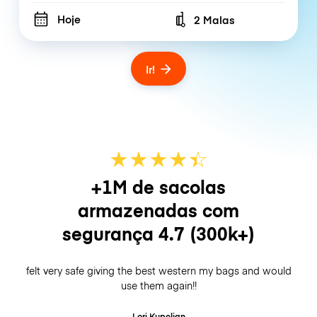
Hoje
2 Malas
Number of bags
Ir!
★
★
★
★
☆
★
+1M de sacolas
armazenadas com
segurança
4.7
(300k+)
felt very safe giving the best western my bags and would
use them again!!
Lori Kupelian