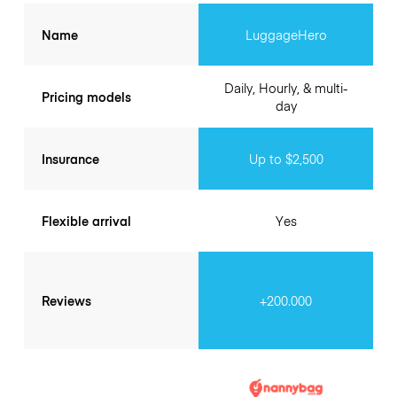
Name
LuggageHero
Daily, Hourly, & multi-
Pricing models
day
Insurance
Up to $2,500
Flexible arrival
Yes
Reviews
+200.000