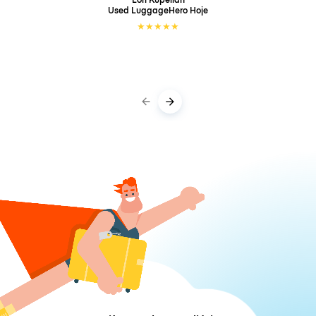
Used LuggageHero
Hoje
★
★
★
★
★