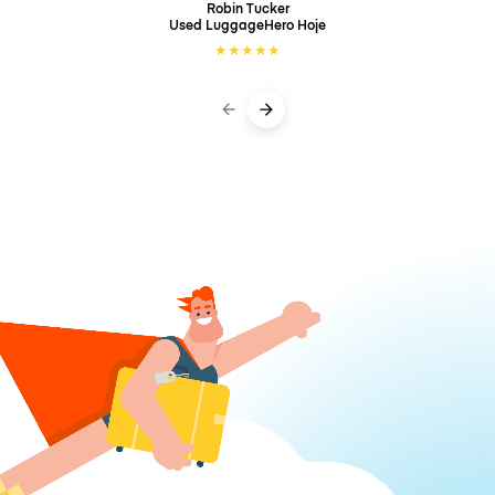
Robin Tucker
Used LuggageHero
Hoje
★
★
★
★
★