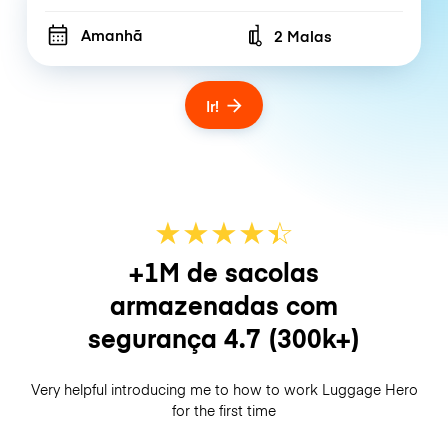
Amanhã
2 Malas
Number of bags
Ir!
★
★
★
★
☆
★
+1M de sacolas
armazenadas com
segurança
4.7
(300k+)
Very helpful introducing me to how to work Luggage Hero
for the first time