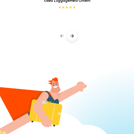
Used LuggageHero
Ontem
★
★
★
★
★