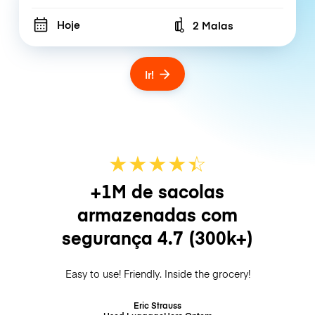
Hoje
2 Malas
Number of bags
Ir!
★
★
★
★
☆
★
+1M de sacolas
armazenadas com
segurança
4.7
(300k+)
Easy to use! Friendly. Inside the grocery!
Eric Strauss