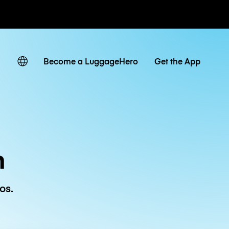
ias / diárias
Become a LuggageHero
Get the App
n
os.