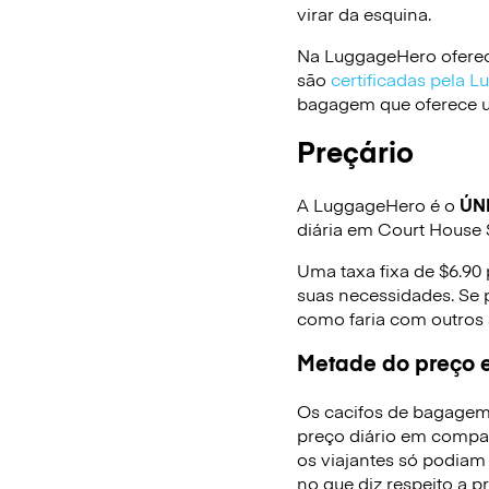
virar da esquina.
Na LuggageHero oferec
são
certificadas pela 
bagagem que oferece um
Preçário
A LuggageHero é o
ÚN
diária em Court House S
Uma taxa fixa de $6.90
suas necessidades. Se 
como faria com outros
Metade do preço e
Os cacifos de bagagem
preço diário em compa
os viajantes só podiam
no que diz respeito a p