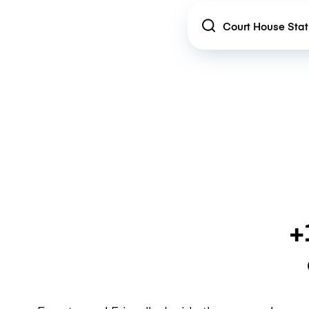
Location
+