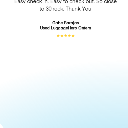
Easy check in. Easy to check out. So close
to 30’rock. Thank You
Gabe Barajas
Used LuggageHero
Ontem
★
★
★
★
★