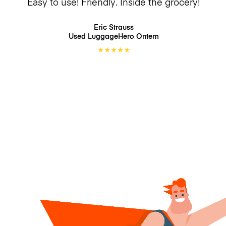
Easy to use! Friendly. Inside the grocery!
Eric Strauss
Used LuggageHero
Ontem
★
★
★
★
★