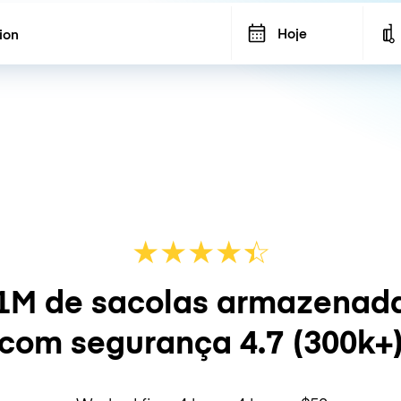
Hoje
★
★
★
★
☆
★
1M de sacolas armazenad
com segurança
4.7
(300k+