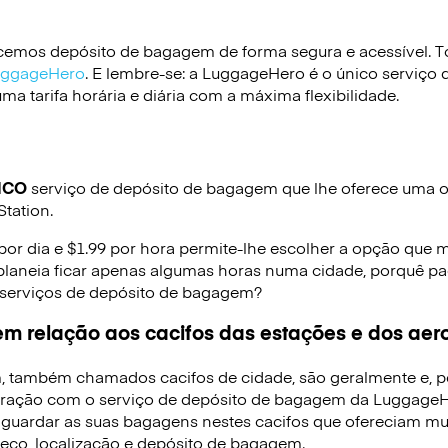
emos depósito de bagagem de forma segura e acessível. To
LuggageHero
. E lembre-se: a LuggageHero é o único serviço 
a tarifa horária e diária com a máxima flexibilidade.
ICO
serviço de depósito de bagagem que lhe oferece uma op
tation.
 por dia e $1.99 por hora permite-lhe escolher a opção que 
planeia ficar apenas algumas horas numa cidade, porquê pag
 serviços de depósito de bagagem?
m relação aos cacifos das estações e dos aer
, também chamados cacifos de cidade, são geralmente e, p
ração com o serviço de depósito de bagagem da LuggageHe
 guardar as suas bagagens nestes cacifos que ofereciam mui
reço, localização e depósito de bagagem.