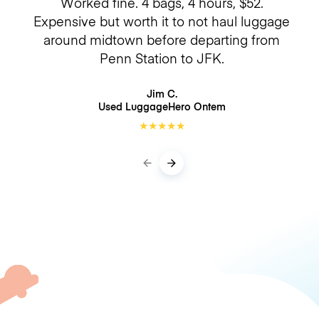
Worked fine. 4 bags, 4 hours, $52.
Expensive but worth it to not haul luggage
around midtown before departing from
Penn Station to JFK.
Jim C.
Used LuggageHero
Ontem
★
★
★
★
★