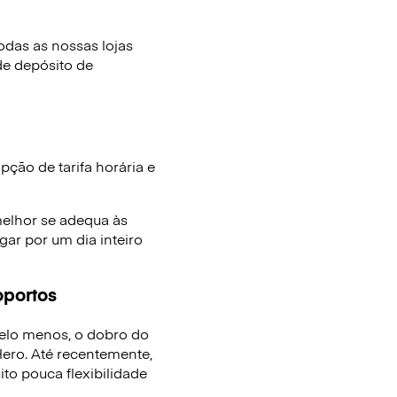
das as nossas lojas
de depósito de
ção de tarifa horária e
melhor se adequa às
ar por um dia inteiro
oportos
elo menos, o dobro do
ro. Até recentemente,
to pouca flexibilidade