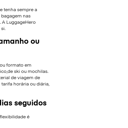
ue tenha sempre a
de bagagem nas
as. A LuggageHero
si.
tamanho ou
/ou formato em
co,de ski ou mochilas.
terial de viagem de
rifa horária ou diária,
dias seguidos
lexibilidade é