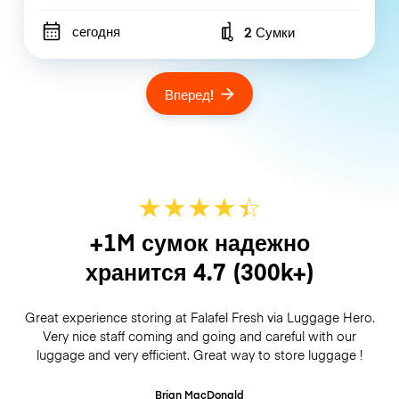
сегодня
2 Сумки
Number of bags
Вперед!
★
★
★
★
☆
★
+1M сумок надежно
хранится
4.7
(300k+)
Great experience storing at Falafel Fresh via Luggage Hero.
Very nice staff coming and going and careful with our
luggage and very efficient. Great way to store luggage !
Brian MacDonald