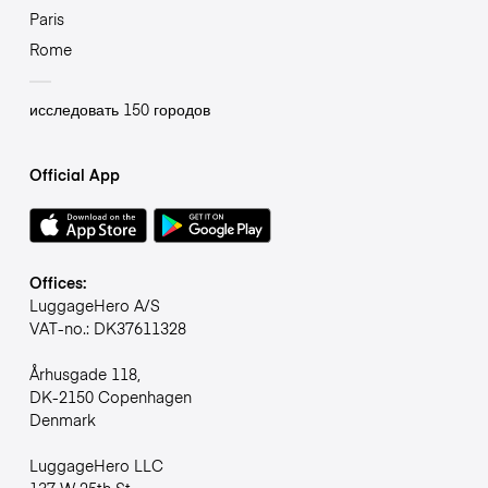
Paris
Rome
исследовать 150 городов
Official App
Offices:
LuggageHero A/S
VAT-no.: DK37611328
Århusgade 118,
DK-2150 Copenhagen
Denmark
LuggageHero LLC
137 W 25th St,