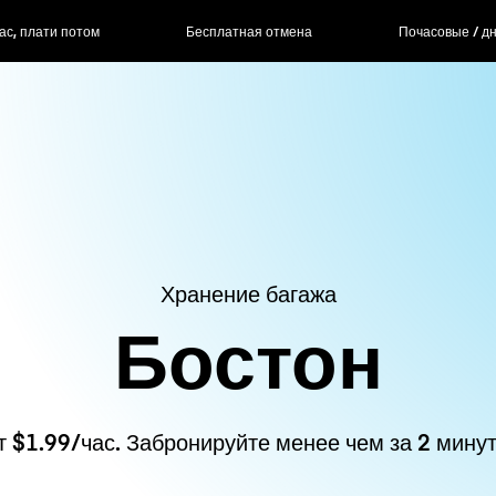
ас, плати потом
Бесплатная отмена
Почасовые / д
Хранение багажа
Бостон
т $1.99/час. Забронируйте менее чем за 2 минут