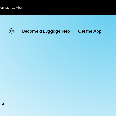
невные тарифы
Become a LuggageHero
Get the App
ы.