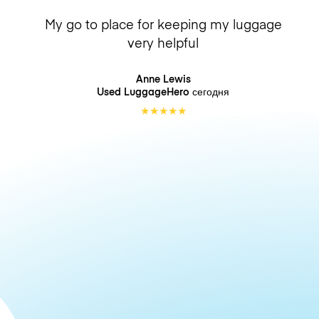
My go to place for keeping my luggage
very helpful
Anne Lewis
Used LuggageHero
сегодня
★
★
★
★
★