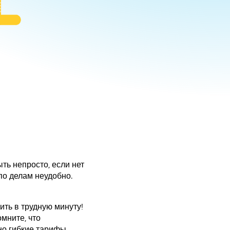
ть непросто, если нет
по делам неудобно.
ить в трудную минуту!
мните, что
о гибкие тарифы –