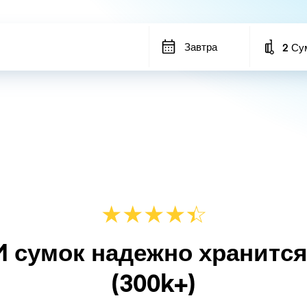
Завтра
2 Су
Number
★
★
★
★
☆
★
M сумок надежно хранитс
(300k+)