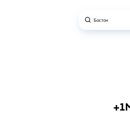
Location
+1