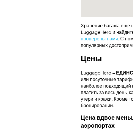
Хранение багажа еще н
LuggageHero и найдите 
проверены нами
. С по
популярных достоприме
Цены
LuggageHero –
ЕДИН
или посуточные тарифы.
наиболее подходящий в
платить за весь день, 
утери и кражи. Кроме т
бронировании.
Цена вдвое меньш
аэропортах