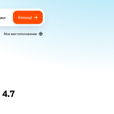
Вперед!
мки
 of bags
Мое местоположение
я
4.7