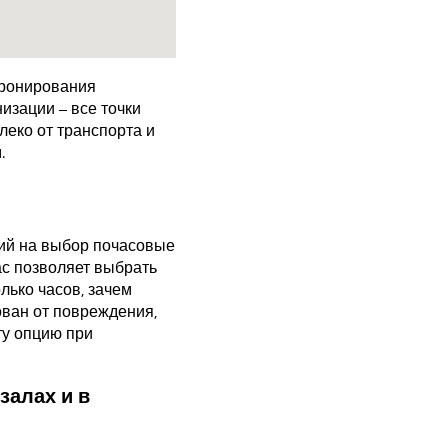
бронирования
изации – все точки
еко от транспорта и
.
ий на выбор почасовые
ас позволяет выбрать
лько часов, зачем
ован от повреждения,
ту опцию при
залах и в