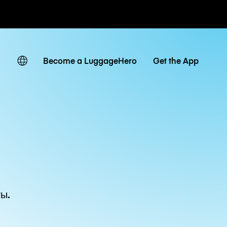
невные тарифы
Become a LuggageHero
Get the App
ы.