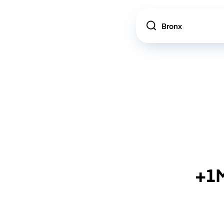
Location
+1