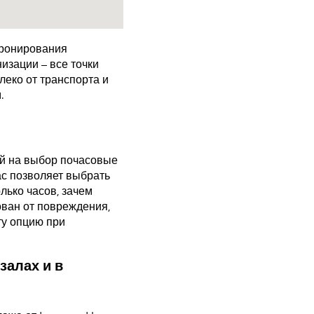
бронирования
изации – все точки
еко от транспорта и
.
й на выбор почасовые
ас позволяет выбрать
лько часов, зачем
ован от повреждения,
ту опцию при
залах и в