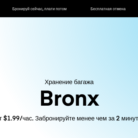
ас, плати потом
Бесплатная отмена
Почасовые / д
Хранение багажа
Bronx
т $1.99/час. Забронируйте менее чем за 2 минут