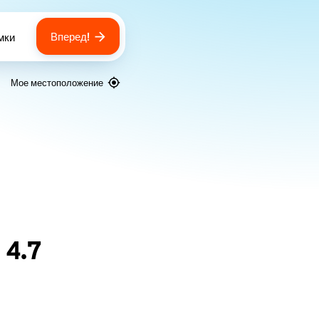
Вперед!
мки
 of bags
Мое местоположение
я
4.7