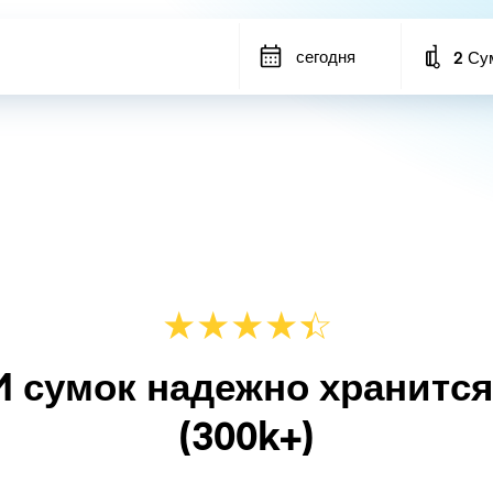
сегодня
2 Су
Number
★
★
★
★
☆
★
M сумок надежно хранитс
(300k+)