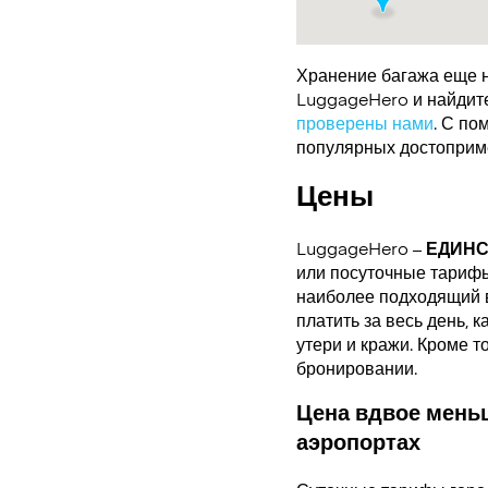
Хранение багажа еще н
LuggageHero и найдите 
проверены нами
. С по
популярных достоприме
Цены
LuggageHero –
ЕДИН
или посуточные тарифы.
наиболее подходящий в
платить за весь день, 
утери и кражи. Кроме т
бронировании.
Цена вдвое меньш
аэропортах