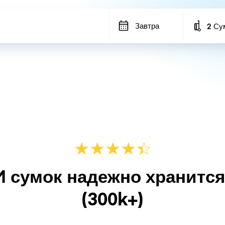
Завтра
2 Су
Number
★
★
★
★
☆
★
M сумок надежно хранитс
(300k+)