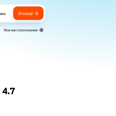
Вперед!
мки
 of bags
Мое местоположение
я
4.7