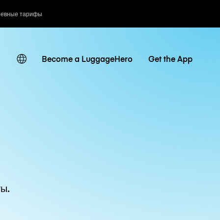
невные тарифы
Become a LuggageHero
Get the App
ы.