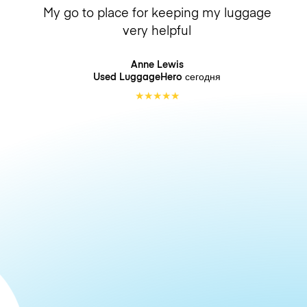
My go to place for keeping my luggage
very helpful
Anne Lewis
Used LuggageHero
сегодня
★
★
★
★
★