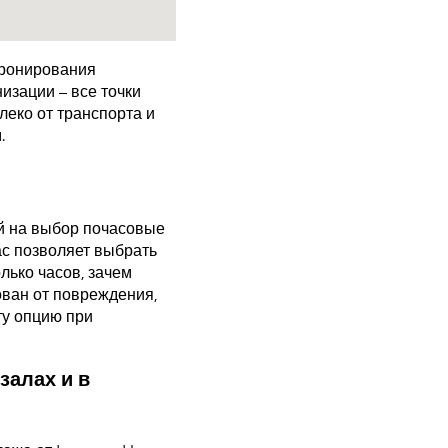
бронирования
изации – все точки
еко от транспорта и
.
й на выбор почасовые
ас позволяет выбрать
лько часов, зачем
ован от повреждения,
ту опцию при
залах и в