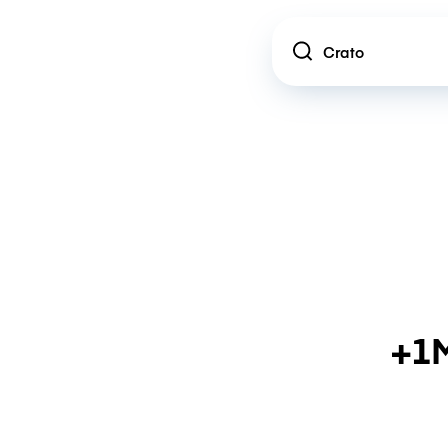
Location
+1