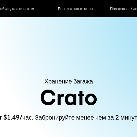
ас, плати потом
Бесплатная отмена
Почасовые / д
Хранение багажа
Crato
т $1.49/час. Забронируйте менее чем за 2 минут