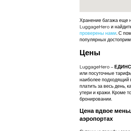
Хранение багажа еще н
LuggageHero и найдите 
проверены нами
. С по
популярных достоприме
Цены
LuggageHero –
ЕДИН
или посуточные тарифы.
наиболее подходящий в
платить за весь день, 
утери и кражи. Кроме т
бронировании.
Цена вдвое меньш
аэропортах