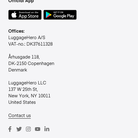
Official App
Offices:
LuggageHero A/S
VAT-no.: DK37611328
Århusgade 118,
DK-2150 Copenhagen
Denmark
LuggageHero LLC
137 W 25th St,
New York, NY 10011
United States
Contact us