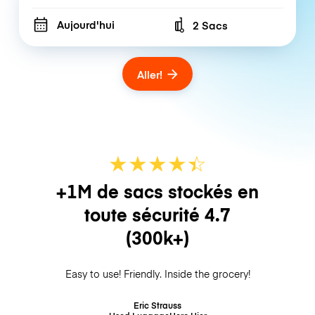
Aujourd'hui
2 Sacs
Number of bags
Aller!
★
★
★
★
☆
★
+1M de sacs stockés en
toute sécurité
4.7
(300k+)
Easy to use! Friendly. Inside the grocery!
Eric Strauss