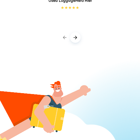
Used LuggageHero
Hier
★
★
★
★
★