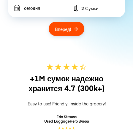
сегодня
2 Сумки
Number of bags
Вперед!
★
★
★
★
☆
★
+1M сумок надежно
хранится
4.7
(300k+)
Easy to use! Friendly. Inside the grocery!
Eric Strauss
Used LuggageHero
Вчера
★
★
★
★
★