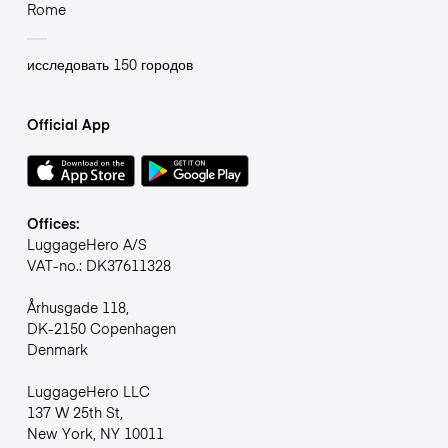
Rome
исследовать 150 городов
Official App
Offices:
LuggageHero A/S
VAT-no.: DK37611328
Århusgade 118,
DK-2150 Copenhagen
Denmark
LuggageHero LLC
137 W 25th St,
New York, NY 10011