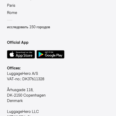
Paris
Rome
исследовать 150 городов
Official App
Offices:
LuggageHero A/S
VAT-no.: DK37611328
Århusgade 118,
DK-2150 Copenhagen
Denmark
LuggageHero LLC