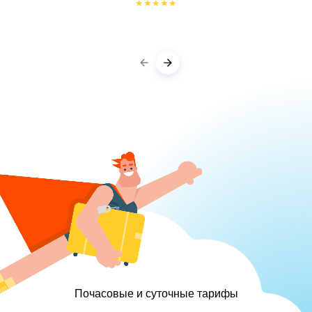
★
★
★
★
★
Почасовые и суточные тарифы