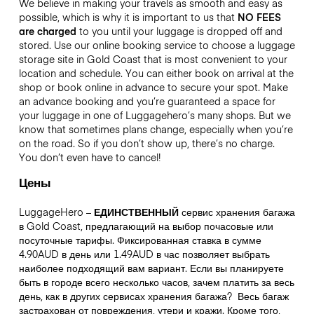
We believe in making your travels as smooth and easy as
possible, which is why it is important to us that
NO FEES
are charged
to you until your luggage is dropped off and
stored. Use our online booking service to choose a luggage
storage site in Gold Coast that is most convenient to your
location and schedule. You can either book on arrival at the
shop or book online in advance to secure your spot. Make
an advance booking and you’re guaranteed a space for
your luggage in one of Luggagehero’s many shops. But we
know that sometimes plans change, especially when you’re
on the road. So if you don’t show up, there’s no charge.
You don’t even have to cancel!
Цены
LuggageHero –
ЕДИНСТВЕННЫЙ
сервис хранения багажа
в Gold Coast, предлагающий на выбор почасовые или
посуточные тарифы. Фиксированная ставка в сумме
4.90AUD в день или 1.49AUD в час позволяет выбрать
наиболее подходящий вам вариант. Если вы планируете
быть в городе всего несколько часов, зачем платить за весь
день, как в других сервисах хранения багажа?
Весь багаж
застрахован от повреждения, утери и кражи. Кроме того,