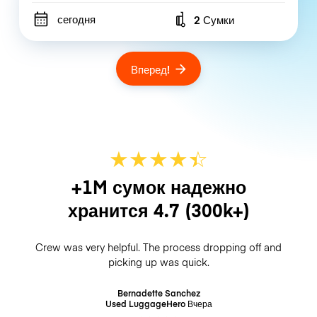
сегодня
2 Сумки
Number of bags
Вперед!
★
★
★
★
☆
★
+1M сумок надежно
хранится
4.7
(300k+)
Crew was very helpful. The process dropping off and
picking up was quick.
Bernadette Sanchez
Used LuggageHero
Вчера