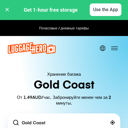
Get 1-hour free storage 
Use the App
Почасовые / дневные тарифы
Гибкое бронирование
Хранение багажа
Gold Coast
От 1.49AUD/час. Забронируйте менее чем за 2
минуты.
Location