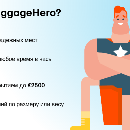
uggageHero?
надежных мест
любое время в часы
рытием до
€2500
ний по размеру или весу