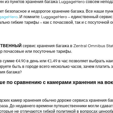
ин из пунктов хранения багажа
LuggageHero
совсем непода
т безопасное и недорогое хранение багажа. Все наши пун
gageHero
. И помните: LuggageHero – единственный сервис
ьно гибкие тарифы – как с почасовой, так и с посуточной 
СТВЕННЫЙ
сервис хранения багажа в Zentral Omnibus Stat
р почасовые или посуточные тарифы.
в сумме €4.90 в день или €1.49 в час позволяет выбрать н
руете быть в городе всего несколько часов, зачем платить за
ния багажа?
е по сравнению с камерами хранения на вок
дских камер хранения обычно дороже сервиса хранения ба
раза. До недавнего времени путешественники могли сдавать
которые не отличаются гибкой политикой в вопросах ценооб