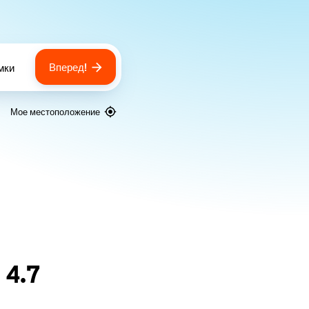
Вперед!
мки
 of bags
Мое местоположение
я
4.7