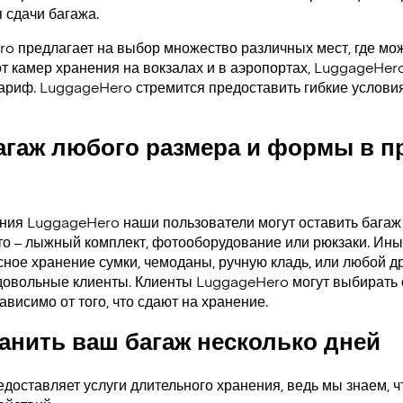
 сдачи багажа.
ro предлагает на выбор множество различных мест, где мо
от камер хранения на вокзалах и в аэропортах, LuggageHer
тариф. LuggageHero стремится предоставить гибкие услови
агаж любого размера и формы в 
ения LuggageHero наши пользователи могут оставить багаж
то – лыжный комплект, фотооборудование или рюкзаки. Ины
ное хранение сумки, чемоданы, ручную кладь, или любой др
довольные клиенты. Клиенты LuggageHero могут выбирать 
ависимо от того, что сдают на хранение.
нить ваш багаж несколько дней
доставляет услуги длительного хранения, ведь мы знаем, ч