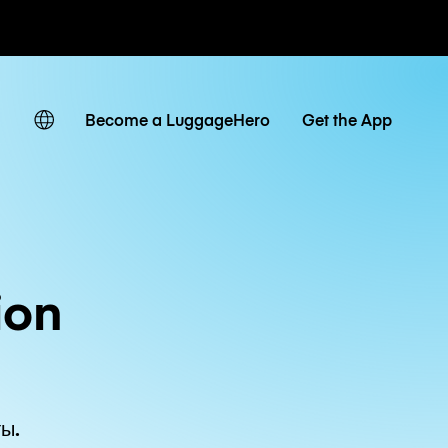
невные тарифы
Become a LuggageHero
Get the App
ion
ы.