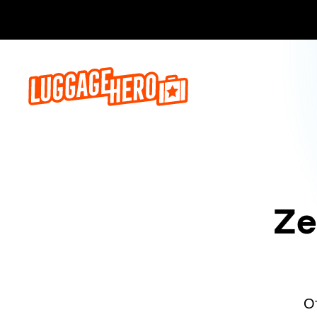
Бронируй сейч
Ze
О