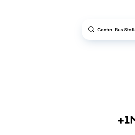
Location
+1