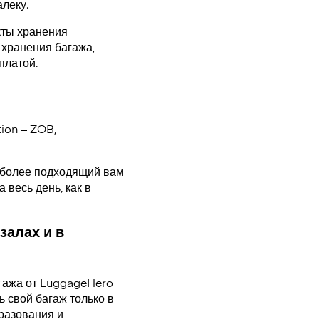
леку.
кты хранения
 хранения багажа,
оплатой.
ion – ZOB,
аиболее подходящий вам
 весь день, как в
залах и в
гажа от LuggageHero
 свой багаж только в
разования и