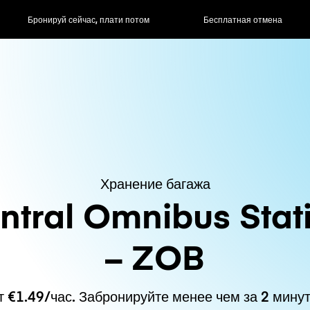
ас, плати потом
Бесплатная отмена
Почасовые / д
Хранение багажа
ntral Omnibus Stat
– ZOB
т €1.49/час. Забронируйте менее чем за 2 минут