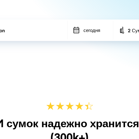
сегодня
2 Су
Number
★
★
★
★
☆
★
M сумок надежно хранитс
(300k+)