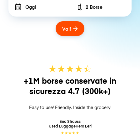
Oggi
2 Borse
Number of bags
Vai!
★
★
★
★
☆
★
+1M borse conservate in
sicurezza
4.7
(300k+)
Easy to use! Friendly. Inside the grocery!
Eric Strauss
Used LuggageHero
Leri
★
★
★
★
★