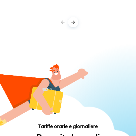
Tariffe orarie e giornaliere