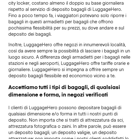
city locker, costano almeno il doppio su base giornaliera
rispetto al servizio di deposito bagagli di LuggageHero.
Fino a poco tempo fa, i viaggiatori potevano solo riporre i
bagagli in questi armadietti per bagagli che offrono
pochissima flessibilità per su prezzi, su dove andare e sul
deposito dei bagagli.
Inoltre, LuggageHero offre negozi in innumerevoli località,
così da avere sempre la possibilità di lasciare i bagagli in un
luogo sicuro. A differenza degli armadietti per i bagagli nelle
stazioni e negli aeroporti, LuggageHero offre tariffe orarie e
giornaliere. LuggageHero si impegna a offrire sempre un
deposito bagagli flessibile ed economico vicino a te.
Accettiamo tutti i tipi di bagagli, di qualsiasi
dimensione e forma, in negozi verificati
I clienti di LuggageHero possono depositare bagagli di
qualsiasi dimensione e/o forma in tutti i nostri punti di
deposito. Non importa che si tratti di attrezzatura da sci,
attrezzatura fotografica o zaini. In altre parole, può essere
un deposito bagagli, un deposito valigie, un deposito
attrezzature: non importa come i nostri clienti soddisfatti lo