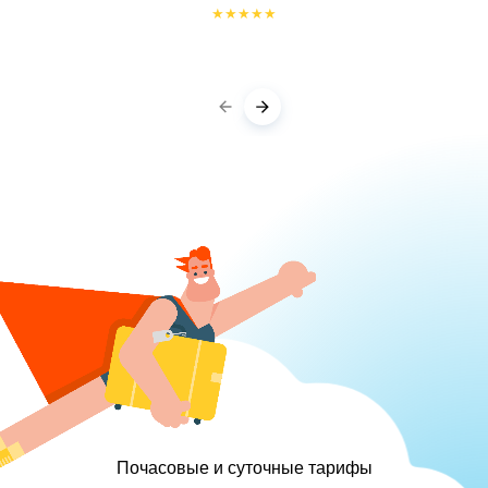
★
★
★
★
★
Почасовые и суточные тарифы