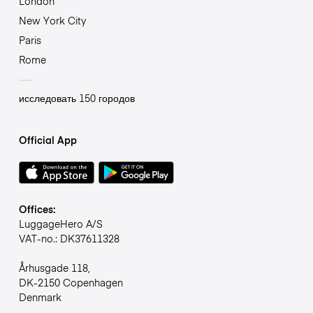
London
New York City
Paris
Rome
исследовать 150 городов
Official App
Offices:
LuggageHero A/S
VAT-no.: DK37611328
Århusgade 118,
DK-2150 Copenhagen
Denmark