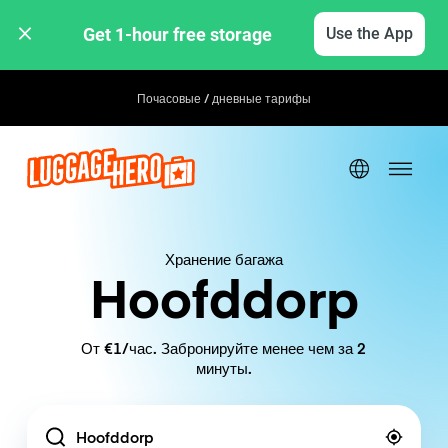
Get 1-hour free storage 
Use the App
Почасовые / дневные тарифы
Хранение багажа
Hoofddorp
От €1/час. Забронируйте менее чем за 2
минуты.
Location