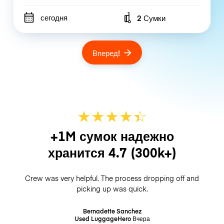
сегодня
2 Сумки
Number of bags
Вперед!
★
★
★
★
☆
★
+1M сумок надежно
хранится
4.7
(300k+)
Crew was very helpful. The process dropping off and
picking up was quick.
Bernadette Sanchez
Used LuggageHero
Вчера