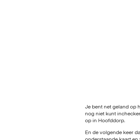
Je bent net geland op h
nog niet kunt inchecke
op in Hoofddorp.
En de volgende keer da
onderstaande kaart en 