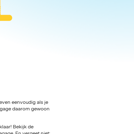
 even eenvoudig als je
e bagage daarom gewoon
laar! Bekijk de
gage. En vergeet niet: