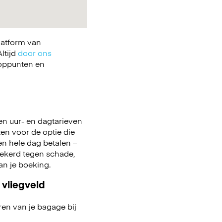
latform van
ltijd
door ons
ooppunten en
en uur- en dagtarieven
zen voor de optie die
 een hele dag betalen –
zekerd tegen schade,
aan je boeking.
 vliegveld
ren van je bagage bij