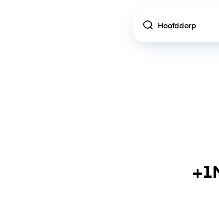
Location
+1M