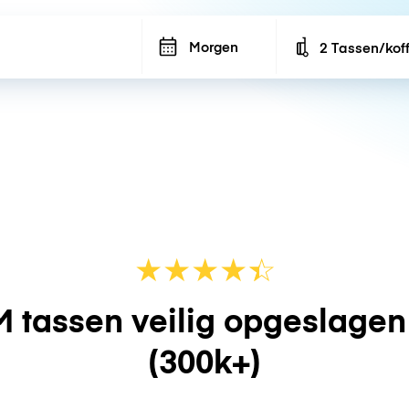
Morgen
2 Tassen/kof
Number of bags
★
★
★
★
☆
★
 tassen veilig opgeslage
(300k+)