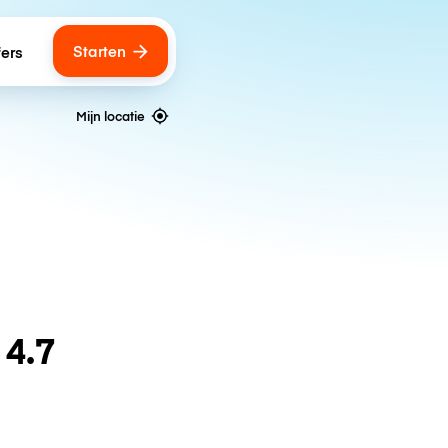
Starten
fers
Mijn locatie
n
4.7