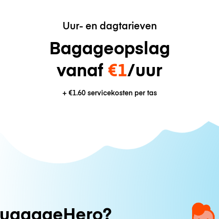
Uur- en dagtarieven
Bagageopslag
vanaf
€1
/uur
+
€1.60
servicekosten per tas
uggageHero?