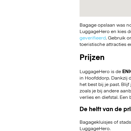
Bagage opslaan was nog
LuggageHero en kies de 
geverifieerd
. Gebruik o
toeristische attracties
Prijzen
LuggageHero is de
ENI
in Hoofddorp. Dankzij de
het best bij je past. Bli
zoals je bij andere aa
verlies en diefstal. Ee
De helft van de pri
Bagagekluisjes of stads
LuggageHero.