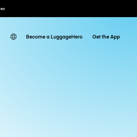
ven
Become a LuggageHero
Get the App