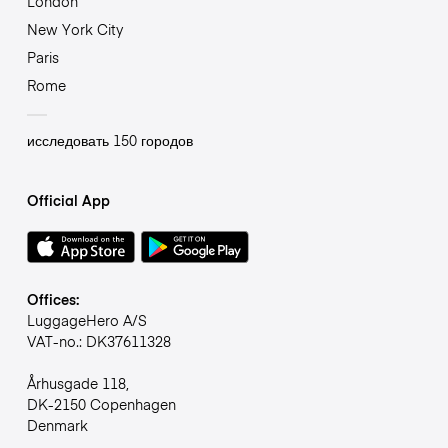
London
New York City
Paris
Rome
исследовать 150 городов
Official App
Offices:
LuggageHero A/S
VAT-no.: DK37611328
Århusgade 118,
DK-2150 Copenhagen
Denmark