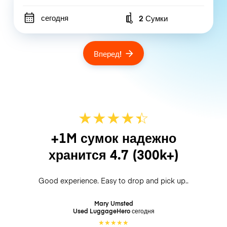
сегодня
2 Сумки
Number of bags
Вперед!
★
★
★
★
☆
★
+1M сумок надежно
хранится
4.7
(300k+)
Good experience. Easy to drop and pick up..
Mary Umsted
Used LuggageHero
сегодня
★
★
★
★
★